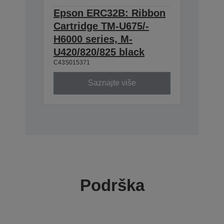
Epson ERC32B: Ribbon
Cartridge TM-U675/-
H6000 series, M-
U420/820/825 black
C43S015371
Saznajte više
Podrška