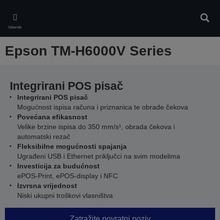
Skip
to
Pretr
main
Izbornik
content
Epson TM-H6000V Series
Integrirani POS pisač
Integrirani POS pisač
Mogućnost ispisa računa i priznanica te obrade čekova
Povećana efikasnost
Velike brzine ispisa do 350 mm/s¹, obrada čekova i
automatski rezač
Fleksibilne mogućnosti spajanja
Ugrađeni USB i Ethernet priključci na svim modelima
Investicija za budućnost
ePOS-Print, ePOS-display i NFC
Izvrsna vrijednost
Niski ukupni troškovi vlasništva
Zatražite povratni poziv