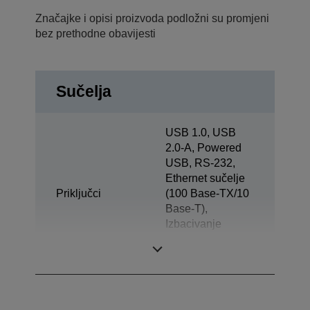
Značajke i opisi proizvoda podložni su promjeni
bez prethodne obavijesti
Sučelja
USB 1.0, USB
2.0-A, Powered
USB, RS-232,
Ethernet sučelje
Priključci
(100 Base-TX/10
Base-T),
Izbacivanje
ladice, Zaslon za
kupce, Bluetooth