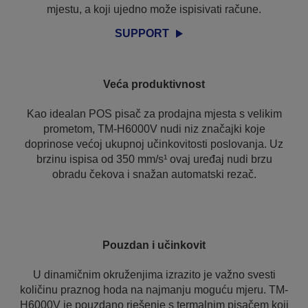
mjestu, a koji ujedno može ispisivati račune.
SUPPORT
Veća produktivnost
Kao idealan POS pisač za prodajna mjesta s velikim
prometom, TM-H6000V nudi niz značajki koje
doprinose većoj ukupnoj učinkovitosti poslovanja. Uz
brzinu ispisa od 350 mm/s¹ ovaj uređaj nudi brzu
obradu čekova i snažan automatski rezač.
Pouzdan i učinkovit
U dinamičnim okruženjima izrazito je važno svesti
količinu praznog hoda na najmanju moguću mjeru. TM-
H6000V je pouzdano rješenje s termalnim pisačem koji