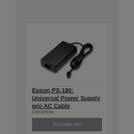
Epson PS-180:
Epson 
Universal Power Supply
Interf
C32C8238
w/o AC Cable
C32C825341
Saznajte više