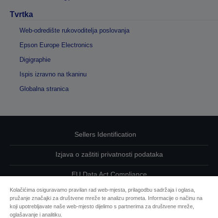
Tvrtka
Web-odredište rukovoditelja poslovanja
Epson Europe Electronics
Digigraphie
Ispis izravno na tkaninu
Globalna stranica
Sellers Identification
Izjava o zaštiti privatnosti podataka
EU Data Act Compliance
Kolačićima osiguravamo pravilan rad web-mjesta, prilagodbu sadržaja i oglasa,
Kontaktirajte nas u vezi svojih podataka
pružanje značajki za društvene mreže te analizu prometa. Informacije o načinu na
koji upotrebljavate naše web-mjesto dijelimo s partnerima za društvene mreže,
Informacije o kolačićima
oglašavanje i analitiku.