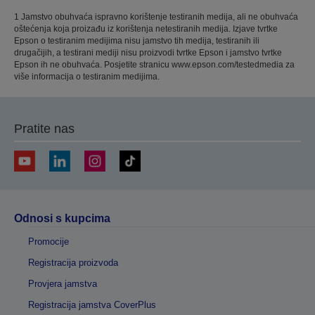
1 Jamstvo obuhvaća ispravno korištenje testiranih medija, ali ne obuhvaća
oštećenja koja proizađu iz korištenja netestiranih medija. Izjave tvrtke
Epson o testiranim medijima nisu jamstvo tih medija, testiranih ili
drugačijih, a testirani mediji nisu proizvodi tvrtke Epson i jamstvo tvrtke
Epson ih ne obuhvaća. Posjetite stranicu www.epson.com/testedmedia za
više informacija o testiranim medijima.
Pratite nas
Odnosi s kupcima
Promocije
Registracija proizvoda
Provjera jamstva
Registracija jamstva CoverPlus