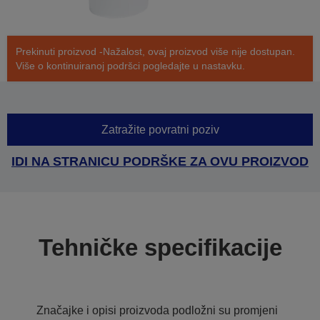
Prekinuti proizvod -Nažalost, ovaj proizvod više nije dostupan.
Više o kontinuiranoj podršci pogledajte u nastavku.
Zatražite povratni poziv
IDI NA STRANICU PODRŠKE ZA OVU PROIZVOD
Tehničke specifikacije
Značajke i opisi proizvoda podložni su promjeni