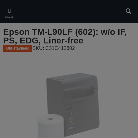
Skip
to
Pretr
main
Izbornik
content
Epson TM-L90LF (602): w/o IF,
PS, EDG, Liner-free
SKU: C31C412602
Obustavljeno