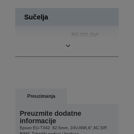
Sučelja
RS-232, DVI
Priključci
izlaz, Dvosmjerno
paralelno
Preuzimanja
Preuzmite dodatne
informacije
Epson EU-T342: 82.5mm, 24V,ANK,6",AC,S/P,
B/M/L Tehnički podaci / brošura