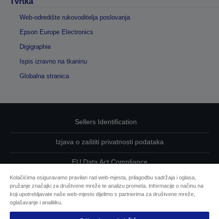
Tvrtka
Web-odredište rukovoditelja poslovanja
Epson Europe Electronics
Digigraphie
Ispis izravno na tkaninu
Globalna stranica
Sellers Identification
Izjava o zaštiti privatnosti podataka
EU Data Act Compliance
Kolačićima osiguravamo pravilan rad web-mjesta, prilagodbu sadržaja i oglasa,
Kontaktirajte nas u vezi svojih podataka
pružanje značajki za društvene mreže te analizu prometa. Informacije o načinu na
koji upotrebljavate naše web-mjesto dijelimo s partnerima za društvene mreže,
Informacije o kolačićima
oglašavanje i analitiku.