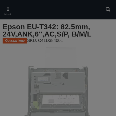
Skip
to
Pretr
main
Izbornik
content
Epson EU-T342: 82.5mm,
24V,ANK,6",AC,S/P, B/M/L
SKU: C41D384001
Obustavljeno