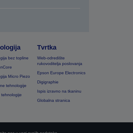
ologija
Tvrtka
gija bez topline
Web-odredište
rukovoditelja poslovanja
onCore
Epson Europe Electronics
gija Micro Piezo
Digigraphie
vne tehnologije
Ispis izravno na tkaninu
 tehnologije
Globalna stranica