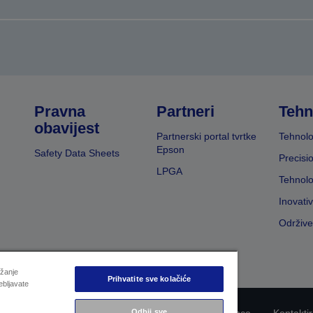
Pravna
Partneri
Tehn
obavijest
Partnerski portal tvrtke
Tehnolo
Epson
Safety Data Sheets
Precisi
LPGA
Tehnolo
Inovati
Održive
užanje
Prihvatite sve kolačiće
ebljavate
Odbij sve