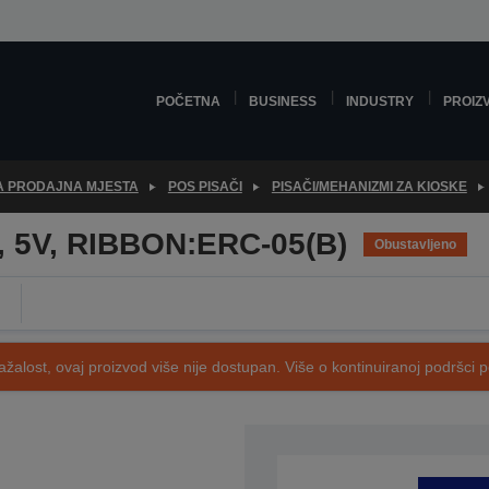
POČETNA
BUSINESS
INDUSTRY
PROIZ
ZA PRODAJNA MJESTA
POS PISAČI
PISAČI/MEHANIZMI ZA KIOSKE
, 5V, RIBBON:ERC-05(B)
Obustavljeno
ažalost, ovaj proizvod više nije dostupan. Više o kontinuiranoj podršci 
SKU: C41D157051