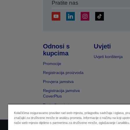
Pratite nas
Odnosi s
Uvjeti
kupcima
Uvjeti korištenja
Promocije
Registracija proizvoda
Provjera jamstva
Registracija jamstva
CoverPlus
Pretraživanje trgovaca
Kolačićima osiguravamo pravilan rad web-mjesta, prilagodbu sadržaja i oglasa, pr
značajki za društvene mreže te analizu prometa. Informacije o načinu na koji upotr
naše web-mjesto dijelimo s partnerima za društvene mreže, oglašavanje i analitiku.