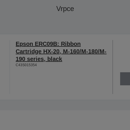
Vrpce
Epson ERC09B: Ribbon
Cartridge HX-20, M-160/M-180/M-
190 series, black
C43S015354