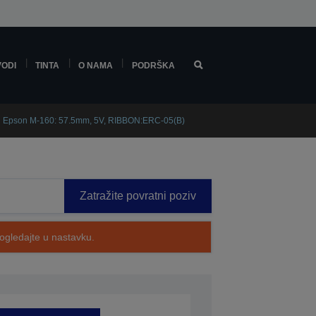
VODI
TINTA
O NAMA
PODRŠKA
Epson M-160: 57.5mm, 5V, RIBBON:ERC-05(B)
Zatražite povratni poziv
pogledajte u nastavku.