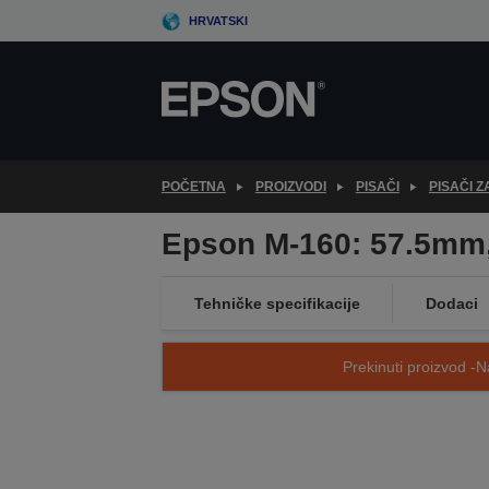
Skip
HRVATSKI
to
main
content
POČETNA
PROIZVODI
PISAČI
PISAČI 
Epson M-160: 57.5mm
Tehničke specifikacije
Dodaci
Prekinuti proizvod -N