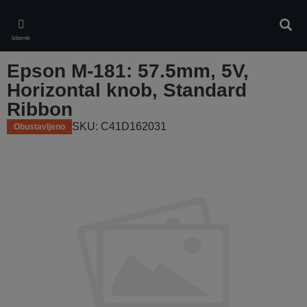
Skip
to
Pretr
main
Izbornik
content
Epson M-181: 57.5mm, 5V,
Horizontal knob, Standard
Ribbon
SKU: C41D162031
Obustavljeno