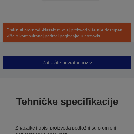
Prekinuti proizvod -Nažalost, ovaj proizvod više nije dostupan.
Više o kontinuiranoj podršci pogledajte u nastavku.
Zatražite povratni poziv
Tehničke specifikacije
Značajke i opisi proizvoda podložni su promjeni