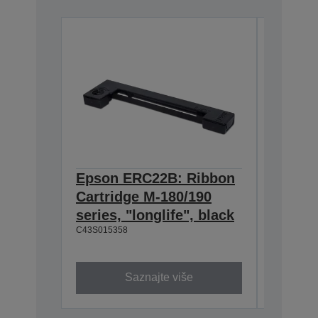
Epson ERC22B: Ribbon
Epson
Cartridge M-180/190
Cartri
series, "longlife", black
160/M-
C43S015358
black
C43S0153
Saznajte više