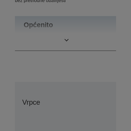
bez prethodne obavijesti
Općenito
Masa proizvoda
0,1 kg
Vrpce