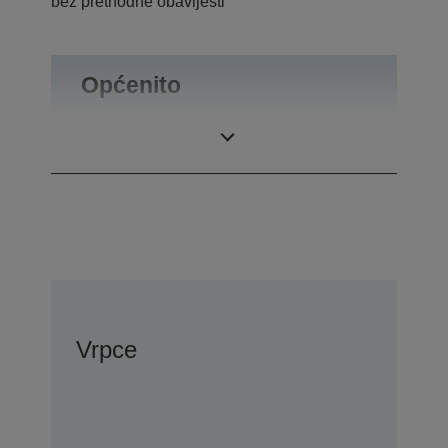
bez prethodne obavijesti
Općenito
Masa proizvoda
0,1 kg
Vrpce