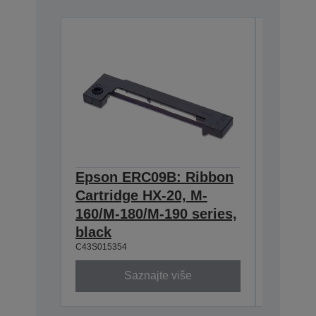
Epson ERC09B: Ribbon
Epson
Cartridge HX-20, M-
Cartri
160/M-180/M-190 series,
series,
C43S0153
black
C43S015354
Saznajte više