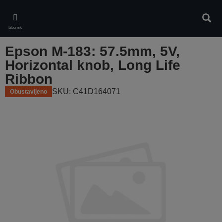
Skip
to
Pretr
main
Izbornik
content
Epson M-183: 57.5mm, 5V,
Horizontal knob, Long Life
Ribbon
SKU: C41D164071
Obustavljeno