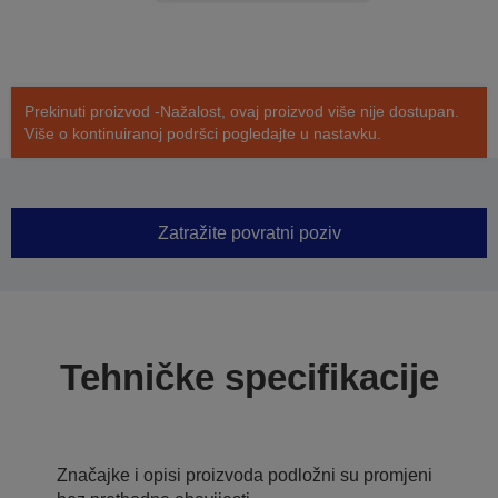
Prekinuti proizvod -Nažalost, ovaj proizvod više nije dostupan.
Više o kontinuiranoj podršci pogledajte u nastavku.
Zatražite povratni poziv
Tehničke specifikacije
Značajke i opisi proizvoda podložni su promjeni