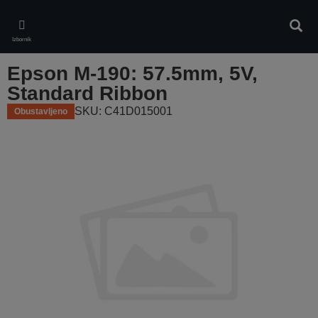
Skip
to
Pretr
main
Izbornik
content
Epson M-190: 57.5mm, 5V,
Standard Ribbon
SKU: C41D015001
Obustavljeno