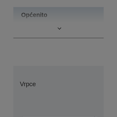
Općenito
Masa proizvoda
0,1 kg
Vrpce