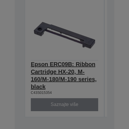
Epson ERC09B: Ribbon
Epson
Cartridge HX-20, M-
Cartri
160/M-180/M-190 series,
series,
C43S0153
black
C43S015354
Saznajte više