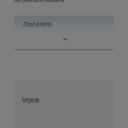
bez prethodne obavijesti
Općenito
Masa proizvoda
0,1 kg
Vrpce