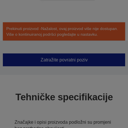
Prekinuti proizvod -Nažalost, ovaj proizvod više nije dostupan.
Više o kontinuiranoj podršci pogledajte u nastavku.
Zatražite povratni poziv
Tehničke specifikacije
Značajke i opisi proizvoda podložni su promjeni