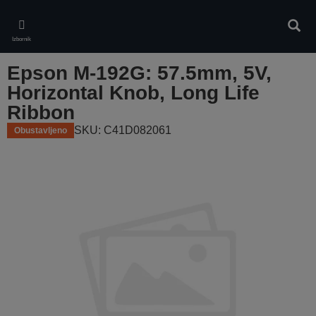
Skip
to
Pretr
main
Izbornik
content
Epson M-192G: 57.5mm, 5V,
Horizontal Knob, Long Life
Ribbon
SKU: C41D082061
Obustavljeno