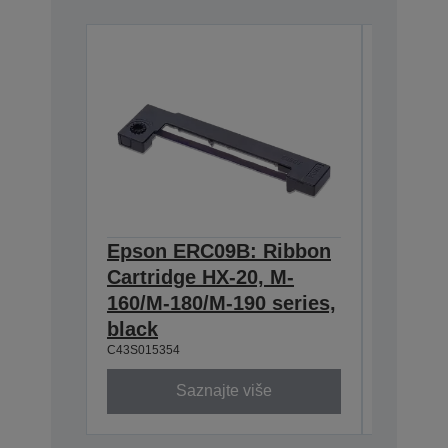
Epson ERC09B: Ribbon
Epson
Cartridge HX-20, M-
Cartri
160/M-180/M-190 series,
series,
C43S0153
black
C43S015354
Saznajte više