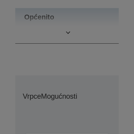
Općenito
Masa proizvoda
0,34 kg
Vrpce
Mogućnosti