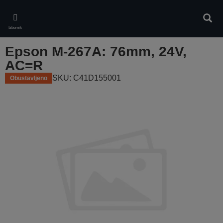
Skip
to
Pretr
main
Izbornik
content
Epson M-267A: 76mm, 24V,
AC=R
SKU: C41D155001
Obustavljeno