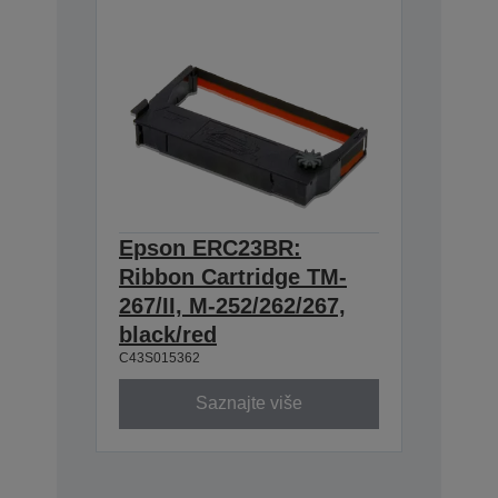
Epson ERC23BR:
Ribbon Cartridge TM-
267/II, M-252/262/267,
black/red
C43S015362
Saznajte više