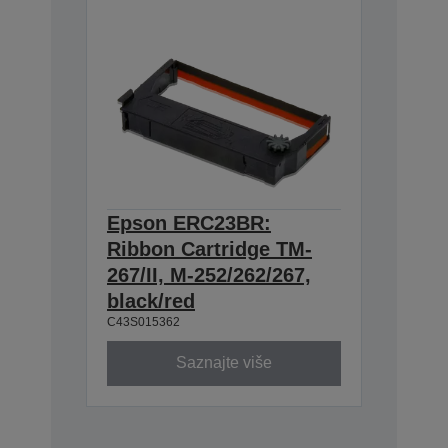
Epson ERC23BR:
Ribbon Cartridge TM-
267/II, M-252/262/267,
black/red
C43S015362
Saznajte više