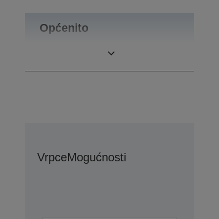
Općenito
Masa proizvoda
0,34 kg
Vrpce
Mogućnosti