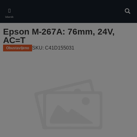
Skip
to
Pretr
main
Izbornik
content
Epson M-267A: 76mm, 24V,
AC=T
SKU: C41D155031
Obustavljeno