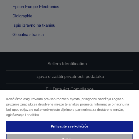
Epson Europe Electronics
Digigraphie
Ispis izravno na tkaninu
Globalna stranica
Sellers Identification
Izjava o zaštiti privatnosti podataka
EU Data Act Compliance
Kolačićima osiguravamo pravilan rad web-mjesta, prilagodbu sadržaja i oglasa,
Kontaktirajte nas u vezi svojih podataka
pružanje značajki za društvene mreže te analizu prometa. Informacije o načinu na
koji upotrebljavate naše web-mjesto dijelimo s partnerima za društvene mreže,
Informacije o kolačićima
oglašavanje i analitiku.
Prihvatite sve kolačiće
Epsonova predanost pristupačnosti