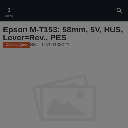
Skip
to
Pretr
main
Izbornik
content
Epson M-T153: 58mm, 5V, HUS,
Lever=Rev., PES
SKU: C41D103021
Obustavljeno