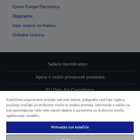
Epson Europe Electronics
Digigraphie
Ispis izravno na tkaninu
Globalna stranica
Sellers Identification
Izjava o zaštiti privatnosti podataka
EU Data Act Compliance
Kolačićima osiguravamo pravilan rad web-mjesta, prilagodbu sadržaja i oglasa,
Kontaktirajte nas u vezi svojih podataka
pružanje značajki za društvene mreže te analizu prometa. Informacije o načinu na
koji upotrebljavate naše web-mjesto dijelimo s partnerima za društvene mreže,
Informacije o kolačićima
oglašavanje i analitiku.
Prihvatite sve kolačiće
Epsonova predanost pristupačnosti