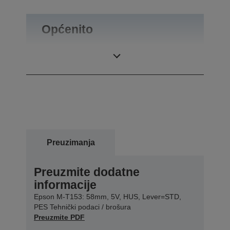
Općenito
Masa proizvoda
0,04 kg
Preuzimanja
Preuzmite dodatne
informacije
Epson M-T153: 58mm, 5V, HUS, Lever=STD,
PES Tehnički podaci / brošura
Preuzmite PDF