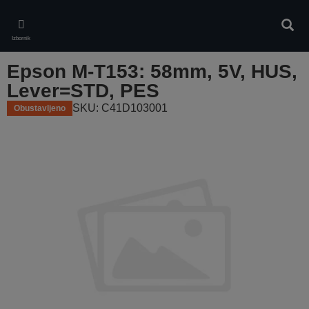
Skip
to
Pretr
main
Izbornik
content
Epson M-T153: 58mm, 5V, HUS,
Lever=STD, PES
SKU: C41D103001
Obustavljeno