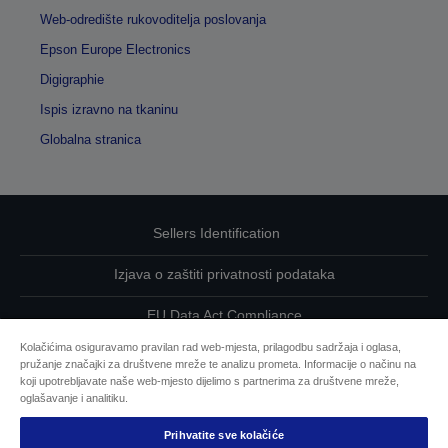
Web-odredište rukovoditelja poslovanja
Epson Europe Electronics
Digigraphie
Ispis izravno na tkaninu
Globalna stranica
Sellers Identification
Izjava o zaštiti privatnosti podataka
EU Data Act Compliance
Kolačićima osiguravamo pravilan rad web-mjesta, prilagodbu sadržaja i oglasa,
Kontaktirajte nas u vezi svojih podataka
pružanje značajki za društvene mreže te analizu prometa. Informacije o načinu na
koji upotrebljavate naše web-mjesto dijelimo s partnerima za društvene mreže,
Informacije o kolačićima
oglašavanje i analitiku.
Prihvatite sve kolačiće
Epsonova predanost pristupačnosti