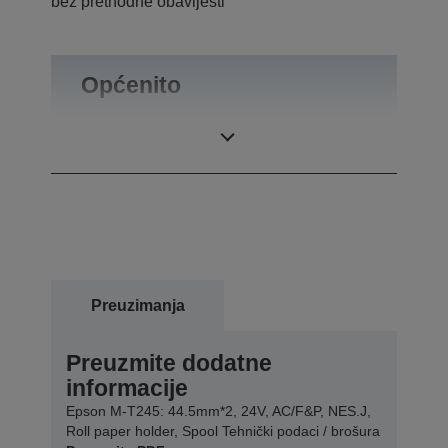
bez prethodne obavijesti
Općenito
Masa proizvoda
0,92 kg
Preuzimanja
Preuzmite dodatne
informacije
Epson M-T245: 44.5mm*2, 24V, AC/F&P, NES.J,
Roll paper holder, Spool Tehnički podaci / brošura