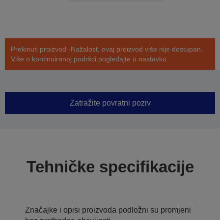
Prekinuti proizvod -Nažalost, ovaj proizvod više nije dostupan.
Više o kontinuiranoj podršci pogledajte u nastavku.
Zatražite povratni poziv
Tehničke specifikacije
Značajke i opisi proizvoda podložni su promjeni