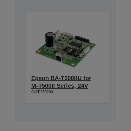
Epson BA-T500IIU for
Epson 
M-T500II Series, 24V
T500II
C42D850280
C42D8502