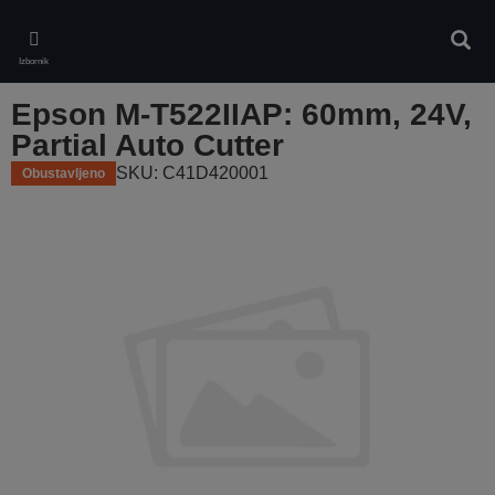
Skip
to
Pretr
main
Izbornik
content
Epson M-T522IIAP: 60mm, 24V,
Partial Auto Cutter
SKU: C41D420001
Obustavljeno