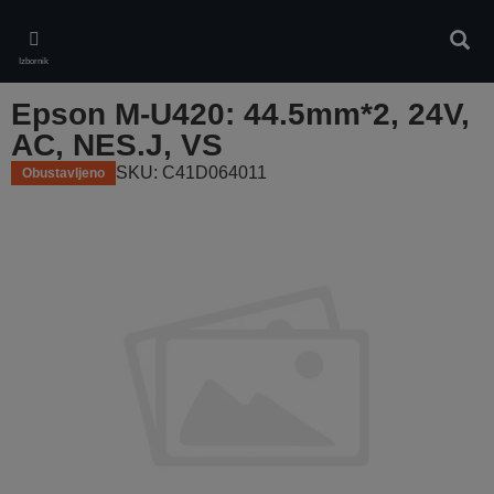
Skip
to
Pretr
main
Izbornik
content
Epson M-U420: 44.5mm*2, 24V,
AC, NES.J, VS
SKU: C41D064011
Obustavljeno