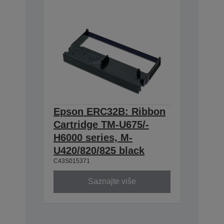
Epson ERC32B: Ribbon
Cartridge TM-U675/-
H6000 series, M-
U420/820/825 black
C43S015371
Saznajte više