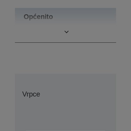
Općenito
Masa proizvoda
1 kg
Vrpce