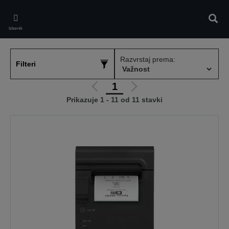
Skip
to
Pretr
main
Izbornik
content
Razvrstaj prema:
Filteri
1
Idi
Idi
Prikazuje 1 - 11 od 11 stavki
na
na
prethodnu
sljedeću
stranicu
stranicu