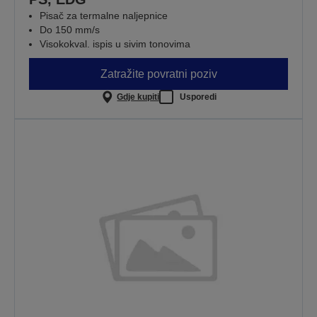
Pisač za termalne naljepnice
Do 150 mm/s
Visokokval. ispis u sivim tonovima
Zatražite povratni poziv
Gdje kupiti
Usporedi