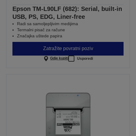
Epson TM-L90LF (682): Serial, built-in
USB, PS, EDG, Liner-free
Radi sa samoljepljivim medijima
Termalni pisač za račune
Značajka uštede papira
Zatražite povratni poziv
Gdje kupiti
Usporedi