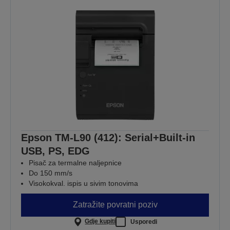
Epson TM-L90 (412): Serial+Built-in
USB, PS, EDG
Pisač za termalne naljepnice
Do 150 mm/s
Visokokval. ispis u sivim tonovima
Zatražite povratni poziv
Gdje kupiti
Usporedi