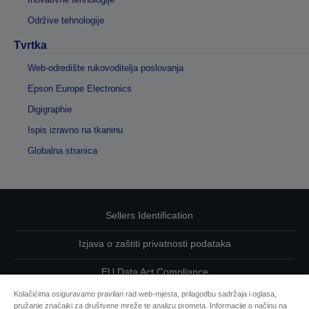
Održive tehnologije
Tvrtka
Web-odredište rukovoditelja poslovanja
Epson Europe Electronics
Digigraphie
Ispis izravno na tkaninu
Globalna stranica
Sellers Identification
Izjava o zaštiti privatnosti podataka
EU Data Act Compliance
Kolačićima osiguravamo pravilan rad web-mjesta, prilagodbu sadržaja i oglasa,
Kontaktirajte nas u vezi svojih podataka
pružanje značajki za društvene mreže te analizu prometa. Informacije o načinu na