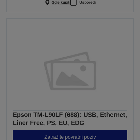
Gdje kupiti
Usporedi
Epson TM-L90LF (688): USB, Ethernet,
Liner Free, PS, EU, EDG
Zatražite povratni poziv