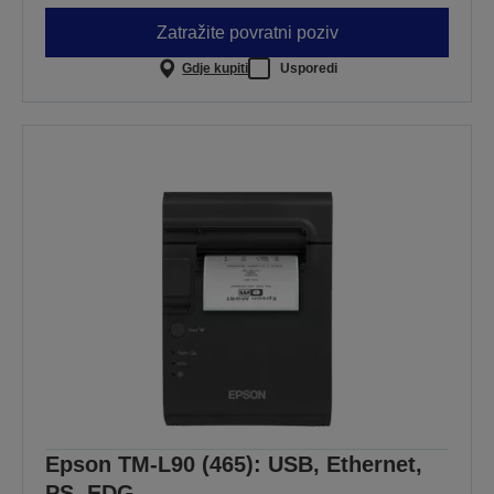
Zatražite povratni poziv
Gdje kupiti
Usporedi
Epson TM-L90 (465): USB, Ethernet,
PS, EDG