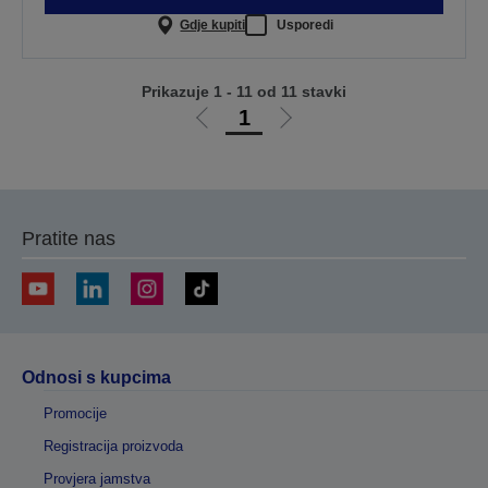
Gdje kupiti
Usporedi
Prikazuje 1 - 11 od 11 stavki
1
Idi
Idi
na
na
prethodnu
sljedeću
stranicu
stranicu
Pratite nas
Odnosi s kupcima
Promocije
Registracija proizvoda
Provjera jamstva