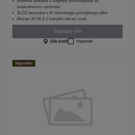
Iznimna izvedba u svijetlim prostorijama za
svakodnevnu upotrebu
3LCD laserska x AI tehnologija poboljšanja slike
Moćan 20 W 2,1-kanalni stereo zvuk
Saznajte više
Gdje kupiti
Usporedi
Nagrađen