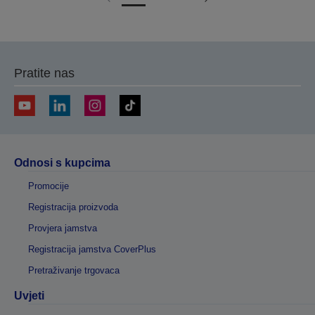
Idi
Idi
na
na
prethodnu
sljedeću
stranicu
stranicu
Pratite nas
Odnosi s kupcima
Promocije
Registracija proizvoda
Provjera jamstva
Registracija jamstva CoverPlus
Pretraživanje trgovaca
Uvjeti