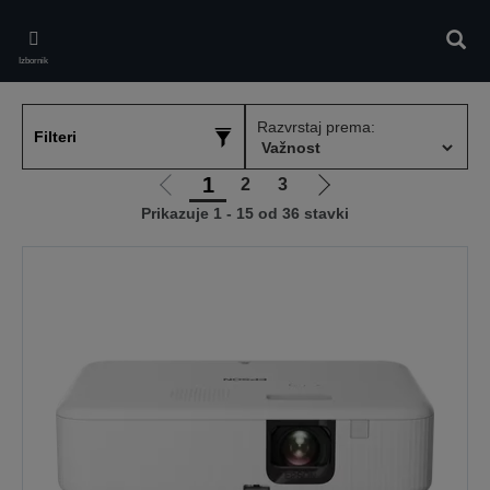
Skip
to
Pretr
main
Izbornik
content
Razvrstaj prema:
Filteri
1
2
3
Idi
Idi
Prikazuje 1 - 15 od 36 stavki
na
na
prethodnu
sljedeću
stranicu
stranicu