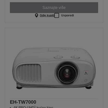
Saznajte više
Gdje kupiti
Usporedi
EH-TW7000
1
4K PRO-UHD
kućno kino