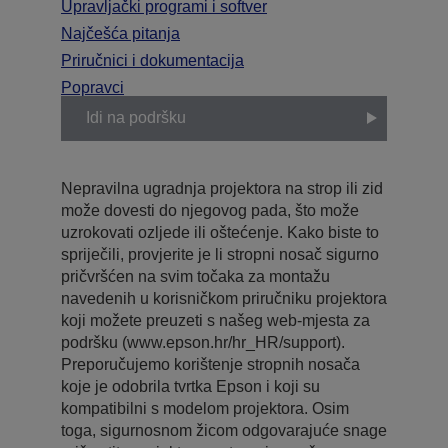
Upravljački programi i softver
Najčešća pitanja
Priručnici i dokumentacija
Popravci
Idi na podršku
Nepravilna ugradnja projektora na strop ili zid
može dovesti do njegovog pada, što može
uzrokovati ozljede ili oštećenje. Kako biste to
spriječili, provjerite je li stropni nosač sigurno
pričvršćen na svim točaka za montažu
navedenih u korisničkom priručniku projektora
koji možete preuzeti s našeg web-mjesta za
podršku (www.epson.hr/hr_HR/support).
Preporučujemo korištenje stropnih nosača
koje je odobrila tvrtka Epson i koji su
kompatibilni s modelom projektora. Osim
toga, sigurnosnom žicom odgovarajuće snage