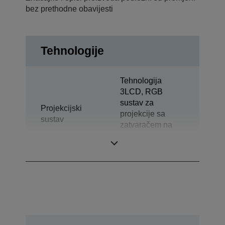
bez prethodne obavijesti
Tehnologije
Tehnologija
3LCD, RGB
sustav za
Projekcijski
projekcije sa
sustav
zatvaračem na
bazi tekućih
kristala