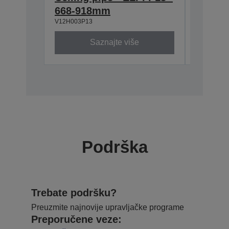
668-918mm
918-1
V12H003P13
V12H003P
Saznajte više
Podrška
Trebate podršku?
Preuzmite najnovije upravljačke programe
Preporučene veze: