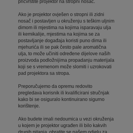
pričvrstite projektor na stropni nosač.
Ako je projektor ovješen o stropni ili zidni
nosač i postavljen u okruženju s teškim uljnim
dimom ili mjestima na kojima isparavaju ulja
ili kemikalije, mjestima na kojima se za
postavljanje događaja koristi puno dima ili
mjehurića ili se pak često pale aromatična
ulja, to može učiniti određene dijelove naših
proizvoda podložnijima propadanju materijala
koji se s vremenom može slomiti i uzrokovati
pad projektora sa stropa.
Preporučujemo da opremu redovito
pregledava korisnik ili kvalificirani stručnjak
kako bi se osiguralo kontinuirano sigurno
korištenje.
Ako budete imali nedoumica u vezi okruženja
u kojem je projektor ugrađen ili bilo kakvih
drugih pitanja, obratite se našem odjelu za