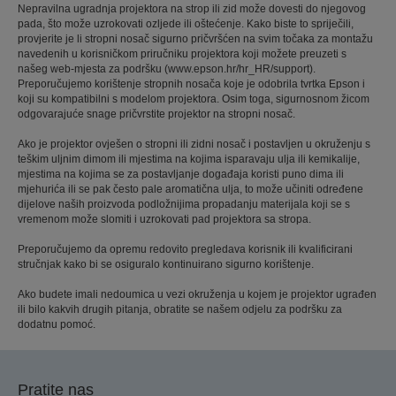
Nepravilna ugradnja projektora na strop ili zid može dovesti do njegovog
pada, što može uzrokovati ozljede ili oštećenje. Kako biste to spriječili,
provjerite je li stropni nosač sigurno pričvršćen na svim točaka za montažu
navedenih u korisničkom priručniku projektora koji možete preuzeti s
našeg web-mjesta za podršku (www.epson.hr/hr_HR/support).
Preporučujemo korištenje stropnih nosača koje je odobrila tvrtka Epson i
koji su kompatibilni s modelom projektora. Osim toga, sigurnosnom žicom
odgovarajuće snage pričvrstite projektor na stropni nosač.
Ako je projektor ovješen o stropni ili zidni nosač i postavljen u okruženju s
teškim uljnim dimom ili mjestima na kojima isparavaju ulja ili kemikalije,
mjestima na kojima se za postavljanje događaja koristi puno dima ili
mjehurića ili se pak često pale aromatična ulja, to može učiniti određene
dijelove naših proizvoda podložnijima propadanju materijala koji se s
vremenom može slomiti i uzrokovati pad projektora sa stropa.
Preporučujemo da opremu redovito pregledava korisnik ili kvalificirani
stručnjak kako bi se osiguralo kontinuirano sigurno korištenje.
Ako budete imali nedoumica u vezi okruženja u kojem je projektor ugrađen
ili bilo kakvih drugih pitanja, obratite se našem odjelu za podršku za
dodatnu pomoć.
Pratite nas