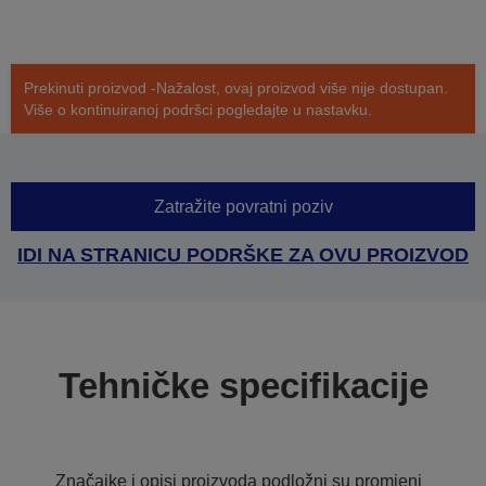
Prekinuti proizvod -Nažalost, ovaj proizvod više nije dostupan.
Više o kontinuiranoj podršci pogledajte u nastavku.
Zatražite povratni poziv
IDI NA STRANICU PODRŠKE ZA OVU PROIZVOD
Tehničke specifikacije
Značajke i opisi proizvoda podložni su promjeni