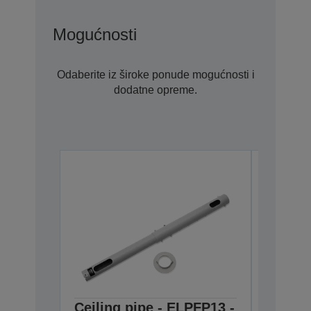
Mogućnosti
Odaberite iz široke ponude mogućnosti i
dodatne opreme.
Ceiling pipe - ELPFP13 -
Ceilin