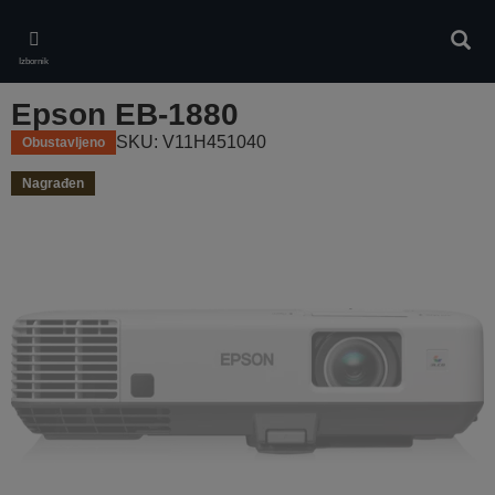
Skip
to
Pretr
main
Izbornik
content
Epson EB-1880
SKU: V11H451040
Obustavljeno
Nagrađen