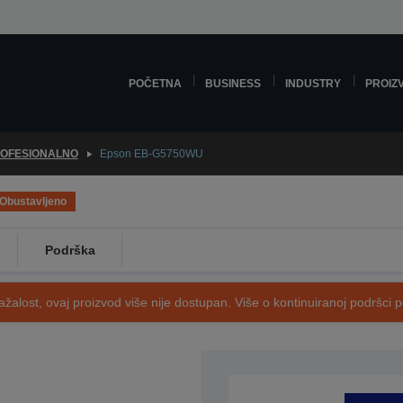
POČETNA
BUSINESS
INDUSTRY
PROIZ
OFESIONALNO
Epson EB-G5750WU
Obustavljeno
Podrška
ažalost, ovaj proizvod više nije dostupan. Više o kontinuiranoj podršci 
SKU: V11H345040