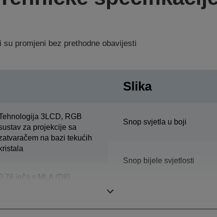
i su promjeni bez prethodne obavijesti
Slika
Tehnologija 3LCD, RGB
Snop svjetla u boji
sustav za projekcije sa
zatvaračem na bazi tekućih
kristala
Snop bijele svjetlosti
0,76 inča s MLA (D8)
Razlučivost