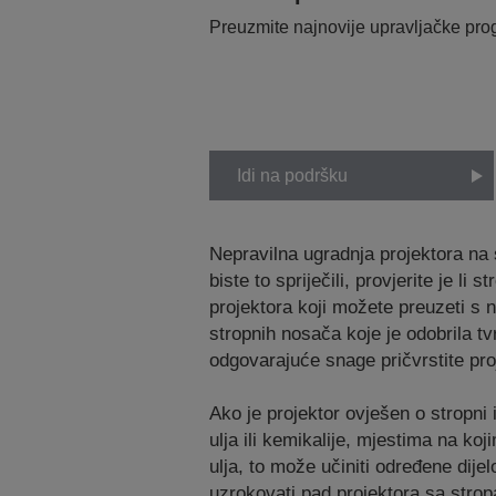
Preuzmite najnovije upravljačke pr
Idi na podršku
Nepravilna ugradnja projektora na 
biste to spriječili, provjerite je 
projektora koji možete preuzeti s
stropnih nosača koje je odobrila t
odgovarajuće snage pričvrstite pro
Ako je projektor ovješen o stropni 
ulja ili kemikalije, mjestima na ko
ulja, to može učiniti određene dij
uzrokovati pad projektora sa strop