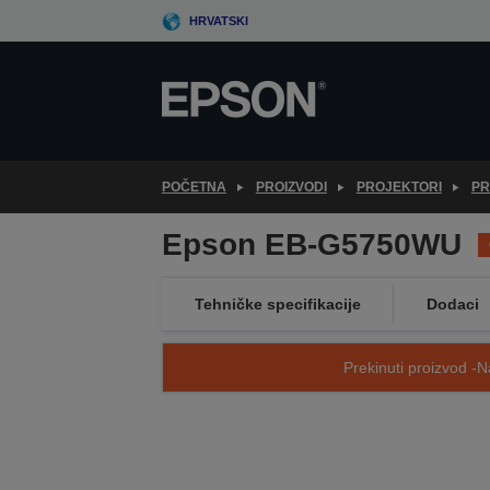
Skip
HRVATSKI
to
main
content
POČETNA
PROIZVODI
PROJEKTORI
PR
Epson EB-G5750WU
Tehničke specifikacije
Dodaci
Prekinuti proizvod -N