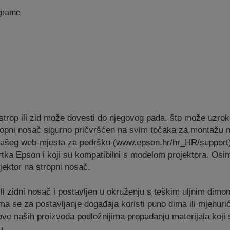
ograme
strop ili zid može dovesti do njegovog pada, što može uzroko
li stropni nosač sigurno pričvršćen na svim točaka za montažu
 našeg web-mjesta za podršku (www.epson.hr/hr_HR/support)
vrtka Epson i koji su kompatibilni s modelom projektora. Os
jektor na stropni nosač.
ili zidni nosač i postavljen u okruženju s teškim uljnim dimo
jima se za postavljanje događaja koristi puno dima ili mjehuri
elove naših proizvoda podložnijima propadanju materijala koj
a.