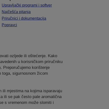
Upravljački programi i softver
Najčešća pitanja
Priručnici i dokumentacija
Popravci
vati ozljede ili oštećenje. Kako
 navedenih u korisničkom priručniku
. Preporučujemo korištenje
im toga, sigurnosnom žicom
m ili mjestima na kojima isparavaju
ća ili se pak često pale aromatična
i se s vremenom može slomiti i