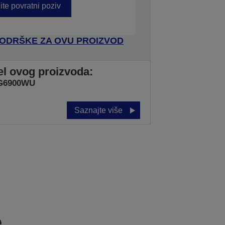
ite povratni poziv
 PODRŠKE ZA OVU PROIZVOD
del ovog proizvoda:
G6900WU
Saznajte više
e