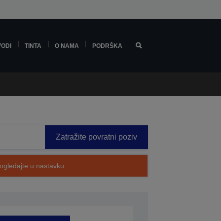
VODI
TINTA
O NAMA
PODRŠKA
Zatražite povratni poziv
pogledajte u nastavku.