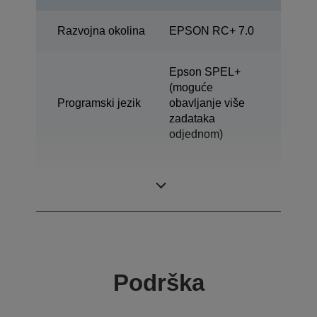
Razvojna okolina
EPSON RC+ 7.0
Epson SPEL+
(moguće
Programski jezik
obavljanje više
zadataka
odjednom)
ProSix (robot sa 6
Konstrukcija
osi)
Podrška