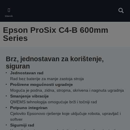
Skip
to
Pretr
main
Izbornik
content
Epson ProSix C4-B 600mm
Series
Brz, jednostavan za korištenje,
siguran
Jednostavan rad
Rad bez baterije za manje zastoja stroja
Proširene mogućnosti ugradnje
Moguća je podna, zidna, stropna, skrivena i nagnuta ugradnja
Smanjenje vibracije
QMEMS tehnologija omogućuje brži i točniji rad
Potpuno integriran
Cjelovito Epsonovo rješenje koje uključuje robota, upravljač i
softver
Sigurniji rad