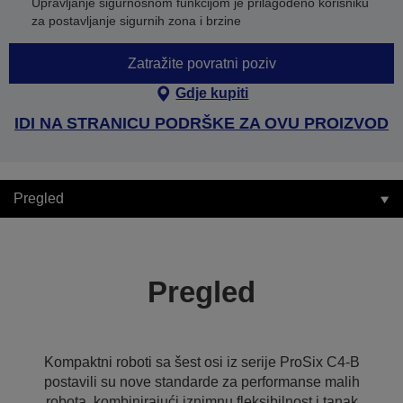
Upravljanje sigurnosnom funkcijom je prilagođeno korisniku
za postavljanje sigurnih zona i brzine
Zatražite povratni poziv
Gdje kupiti
IDI NA STRANICU PODRŠKE ZA OVU PROIZVOD
Pregled
Pregled
Kompaktni roboti sa šest osi iz serije ProSix C4-B
postavili su nove standarde za performanse malih
robota, kombinirajući iznimnu fleksibilnost i tanak