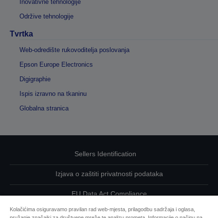
Inovativne tehnologije
Održive tehnologije
Tvrtka
Web-odredište rukovoditelja poslovanja
Epson Europe Electronics
Digigraphie
Ispis izravno na tkaninu
Globalna stranica
Sellers Identification
Izjava o zaštiti privatnosti podataka
EU Data Act Compliance
Kolačićima osiguravamo pravilan rad web-mjesta, prilagodbu sadržaja i oglasa,
Kontaktirajte nas u vezi svojih podataka
pružanje značajki za društvene mreže te analizu prometa. Informacije o načinu na