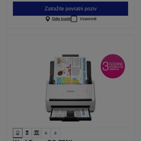
Zatražite povratni poziv
Gdje kupiti
Usporedi