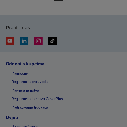
na
na
prethodnu
sljedeću
stranicu
stranicu
Pratite nas
Odnosi s kupcima
Promocije
Registracija proizvoda
Provjera jamstva
Registracija jamstva CoverPlus
Pretraživanje trgovaca
Uvjeti
Uvjeti korištenja