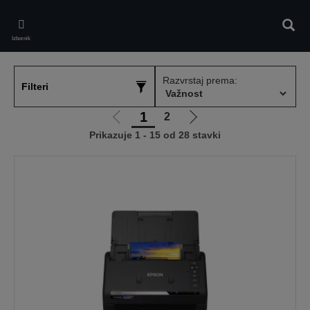
Skip
to
Pretr
main
Izbornik
content
Razvrstaj prema:
Filteri
1
2
Idi
Idi
Prikazuje 1 - 15 od 28 stavki
na
na
prethodnu
sljedeću
stranicu
stranicu