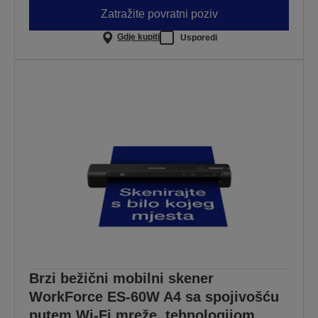
Zatražite povratni poziv
Gdje kupiti
Usporedi
Brzi bežični mobilni skener
WorkForce ES-60W A4 sa spojivošću
putem Wi-Fi mreže, tehnologijom