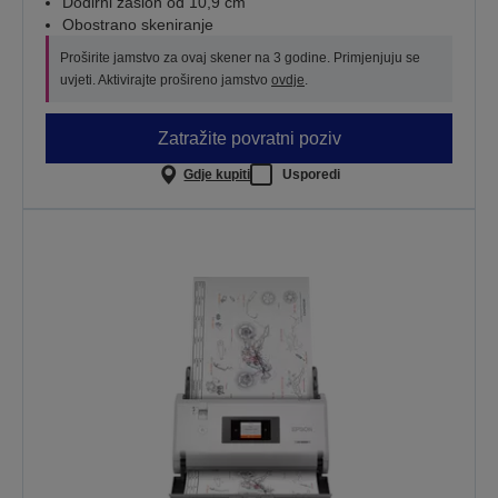
Dodirni zaslon od 10,9 cm
Obostrano skeniranje
Proširite jamstvo za ovaj skener na 3 godine. Primjenjuju se
uvjeti. Aktivirajte prošireno jamstvo
ovdje
.
Zatražite povratni poziv
Gdje kupiti
Usporedi