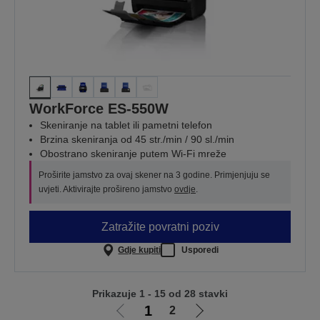
WorkForce ES-550W
Skeniranje na tablet ili pametni telefon
Brzina skeniranja od 45 str./min / 90 sl./min
Obostrano skeniranje putem Wi-Fi mreže
Proširite jamstvo za ovaj skener na 3 godine. Primjenjuju se
uvjeti. Aktivirajte prošireno jamstvo
ovdje
.
Zatražite povratni poziv
Gdje kupiti
Usporedi
Prikazuje 1 - 15 od 28 stavki
1
2
Idi
Idi