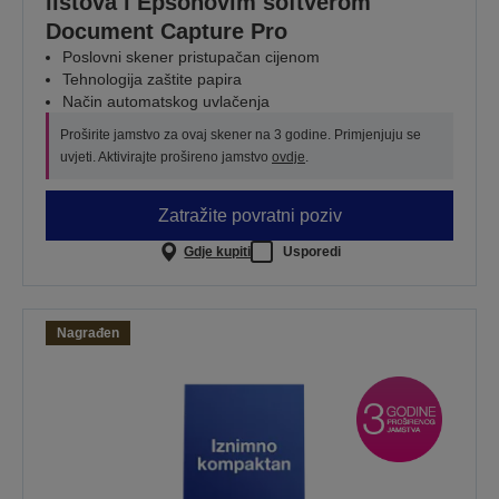
listova i Epsonovim softverom
Document Capture Pro
Poslovni skener pristupačan cijenom
Tehnologija zaštite papira
Način automatskog uvlačenja
Proširite jamstvo za ovaj skener na 3 godine. Primjenjuju se
uvjeti. Aktivirajte prošireno jamstvo
ovdje
.
Zatražite povratni poziv
Gdje kupiti
Usporedi
Nagrađen