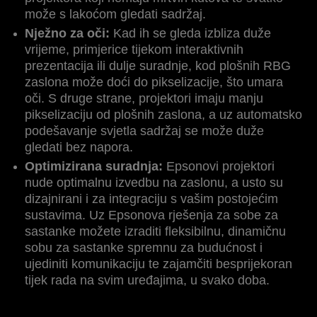
može s lakoćom gledati sadržaj.
Nježno za oči:
Kad ih se gleda izbliza duže
vrijeme, primjerice tijekom interaktivnih
prezentacija ili dulje suradnje, kod plošnih RBG
zaslona može doći do pikselizacije, što umara
oči. S druge strane, projektori imaju manju
pikselizaciju od plošnih zaslona, a uz automatsko
podešavanje svjetla sadržaj se može duže
gledati bez napora.
Optimizirana suradnja:
Epsonovi projektori
nude optimalnu izvedbu na zaslonu, a usto su
dizajnirani i za integraciju s vašim postojećim
sustavima. Uz Epsonova rješenja za sobe za
sastanke možete izraditi fleksibilnu, dinamičnu
sobu za sastanke spremnu za budućnost i
ujediniti komunikaciju te zajamčiti besprijekoran
tijek rada na svim uređajima, u svako doba.