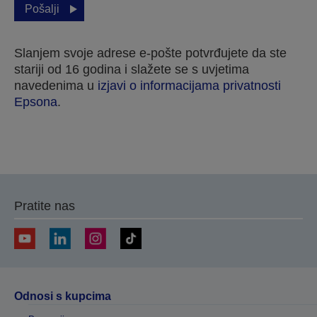
Pošalji
Slanjem svoje adrese e-pošte potvrđujete da ste
stariji od 16 godina i slažete se s uvjetima
navedenima u
izjavi o informacijama privatnosti
Epsona
.
Hvala vam što ste poslali svoju prijavu.
Stupit ćemo u kontakt s vama u sljedećih nekoliko
Pratite nas
radnih dana.
Odnosi s kupcima