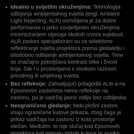
Idealno u svijetlim okruženjima:
Tehnologija
odbijanja ambijentalnog svjetla (engl. Ambient
Light Rejecting, ALR) osmišljena je za dobre
performanse u jarko osvijetljenim okruženjima
minimiziranjem utjecaja okolnih izvora svjetlosti.
ALR zasloni specijalizirani su za selektivno
reflektiranje svjetla projektora prema gledatelju i
istodobno odbijanje ambijentalnog svjetla. Time
se značajno poboljšava kontrast slike i živost
boja, čak i u prostorijama s visokom razinom
prirodnog ili umjetnog svjetla.
Bez refleksije:
Zahvaljujući prilagodbi ALR-a na
Epsonovim zaslonima nema refleksije na
zaslonu, pa je sadržaj jasno vidljiv bez odbljeska.
Neograničeno gledanje:
Neki plošni zasloni
imaju ograničene kutove prikaza, zbog čega je
prikaz sadržaja na zaslonu iz kuta prostorije
otežan. Međutim, to nije slučaj kod Epsonovih
projektora koji nemaju mrtvih kutova te svatko