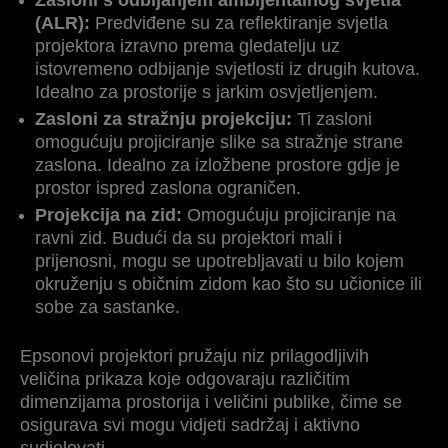
Zasloni s odbijanjem ambijentalnog svjetla
(ALR):
Predviđene su za reflektiranje svjetla
projektora izravno prema gledatelju uz
istovremeno odbijanje svjetlosti iz drugih kutova.
Idealno za prostorije s jarkim osvjetljenjem.
Zasloni za stražnju projekciju:
Ti zasloni
omogućuju projiciranje slike sa stražnje strane
zaslona. Idealno za izložbene prostore gdje je
prostor ispred zaslona ograničen.
Projekcija na zid:
Omogućuju projiciranje na
ravni zid. Budući da su projektori mali i
prijenosni, mogu se upotrebljavati u bilo kojem
okruženju s običnim zidom kao što su učionice ili
sobe za sastanke.
Epsonovi projektori pružaju niz prilagodljivih
veličina prikaza koje odgovaraju različitim
dimenzijama prostorija i veličini publike, čime se
osigurava svi mogu vidjeti sadržaj i aktivno