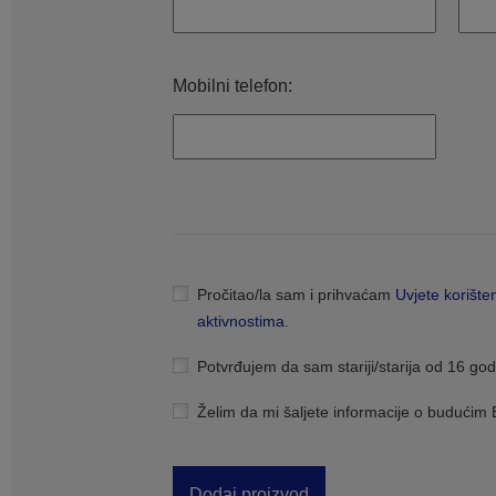
Mobilni telefon:
Pročitao/la sam i prihvaćam
Uvjete korište
aktivnostima
.
Potvrđujem da sam stariji/starija od 16 god
Želim da mi šaljete informacije o budući
Dodaj proizvod