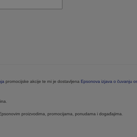
nja
promocijske akcije te mi je dostavljena
Epsonova izjava o čuvanju o
ina.
m Epsonovim proizvodima, promocijama, ponudama i događajima.