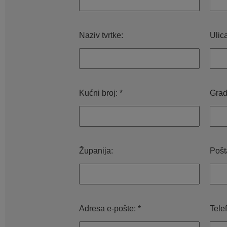
Naziv tvrtke:
Ulica
Kućni broj: *
Grad
Županija:
Pošta
Adresa e-pošte: *
Tele