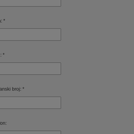
: *
: *
nski broj: *
fon: