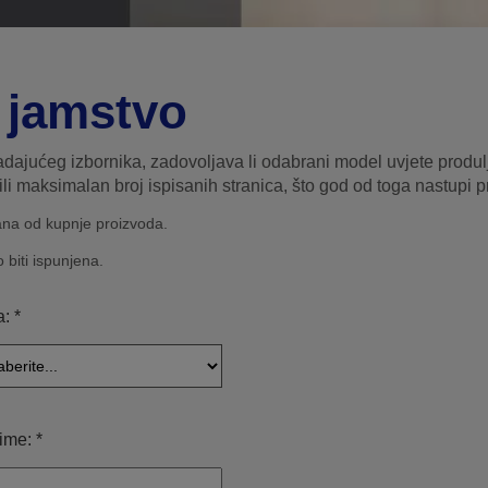
a jamstvo
padajućeg izbornika, zadovoljava li odabrani model uvjete prod
ili maksimalan broj ispisanih stranica, što god od toga nastupi pr
ana od kupnje proizvoda.
biti ispunjena.
a: *
ime: *