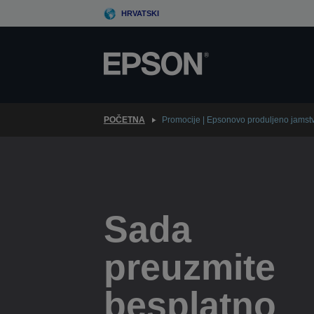
Skip
HRVATSKI
to
main
content
POČETNA
Promocije | Epsonovo produljeno jamst
Sada
preuzmite
besplatno