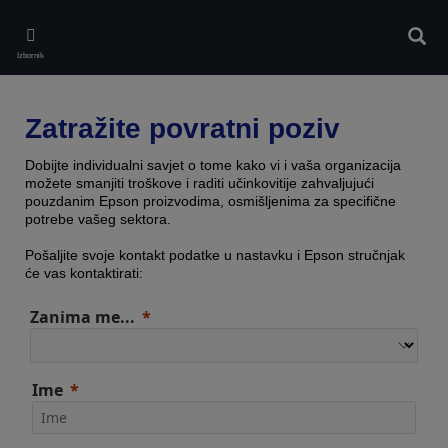
Skip
to
Pretr
main
Izbornik
content
Zatražite povratni poziv
Dobijte individualni savjet o tome kako vi i vaša organizacija
možete smanjiti troškove i raditi učinkovitije zahvaljujući
pouzdanim Epson proizvodima, osmišljenima za specifične
potrebe vašeg sektora.
Pošaljite svoje kontakt podatke u nastavku i Epson stručnjak
će vas kontaktirati:
Zanima me...
Ime