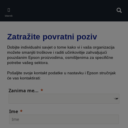
Skip
to
Pretr
main
Izbornik
content
Zatražite povratni poziv
Dobijte individualni savjet o tome kako vi i vaša organizacija
možete smanjiti troškove i raditi učinkovitije zahvaljujući
pouzdanim Epson proizvodima, osmišljenima za specifične
potrebe vašeg sektora.
Pošaljite svoje kontakt podatke u nastavku i Epson stručnjak
će vas kontaktirati:
Zanima me...
Ime