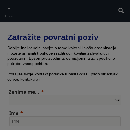
Skip
to
Pretr
main
Izbornik
content
Zatražite povratni poziv
Dobijte individualni savjet o tome kako vi i vaša organizacija
možete smanjiti troškove i raditi učinkovitije zahvaljujući
pouzdanim Epson proizvodima, osmišljenima za specifične
potrebe vašeg sektora.
Pošaljite svoje kontakt podatke u nastavku i Epson stručnjak
će vas kontaktirati:
Zanima me...
Ime