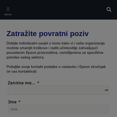
Skip
to
Pretr
main
Izbornik
content
Zatražite povratni poziv
Dobijte individualni savjet o tome kako vi i vaša organizacija
možete smanjiti troškove i raditi učinkovitije zahvaljujući
pouzdanim Epson proizvodima, osmišljenima za specifične
potrebe vašeg sektora.
Pošaljite svoje kontakt podatke u nastavku i Epson stručnjak
će vas kontaktirati:
Zanima me...
Ime