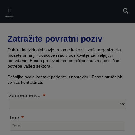
Skip
to
Pretr
main
Izbornik
content
Zatražite povratni poziv
Dobijte individualni savjet o tome kako vi i vaša organizacija
možete smanjiti troškove i raditi učinkovitije zahvaljujući
pouzdanim Epson proizvodima, osmišljenima za specifične
potrebe vašeg sektora.
Pošaljite svoje kontakt podatke u nastavku i Epson stručnjak
će vas kontaktirati:
Zanima me...
Ime