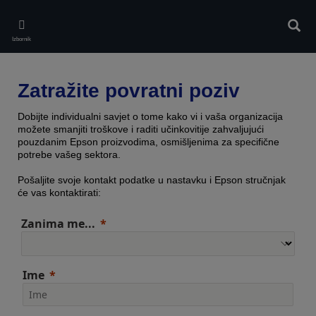
Skip
to
Pretr
main
Izbornik
content
Zatražite povratni poziv
Dobijte individualni savjet o tome kako vi i vaša organizacija
možete smanjiti troškove i raditi učinkovitije zahvaljujući
pouzdanim Epson proizvodima, osmišljenima za specifične
potrebe vašeg sektora.
Pošaljite svoje kontakt podatke u nastavku i Epson stručnjak
će vas kontaktirati:
Zanima me...
Ime