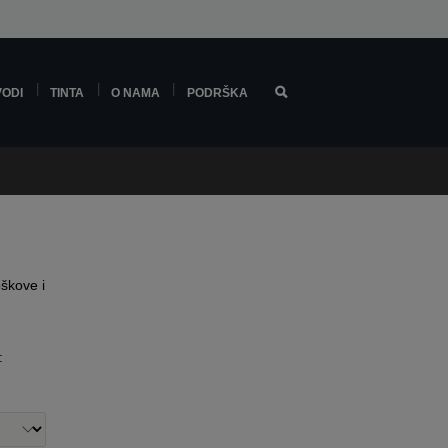
VODI
TINTA
O NAMA
PODRŠKA
oškove i
: