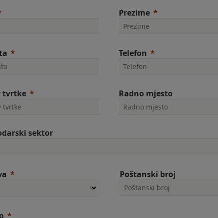
Prezime
ta
Telefon
 tvrtke
Radno mjesto
darski sektor
va
Poštanski broj
o