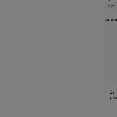
Imate
Žel
pro