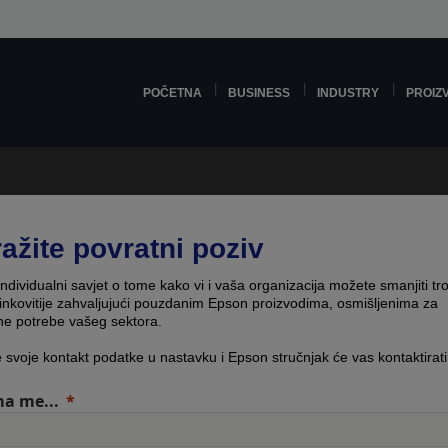
POČETNA
BUSINESS
INDUSTRY
PROIZ
ražite povratni poziv
individualni savjet o tome kako vi i vaša organizacija možete smanjiti tr
činkovitije zahvaljujući pouzdanim Epson proizvodima, osmišljenima za
čne potrebe vašeg sektora.
e svoje kontakt podatke u nastavku i Epson stručnjak će vas kontaktirati
a me...