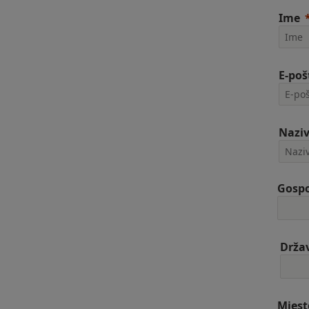
Ime
E-poš
Naziv
Gospo
Drža
Mjest