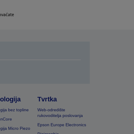
hvaćate
ologija
Tvrtka
gija bez topline
Web-odredište
rukovoditelja poslovanja
onCore
Epson Europe Electronics
gija Micro Piezo