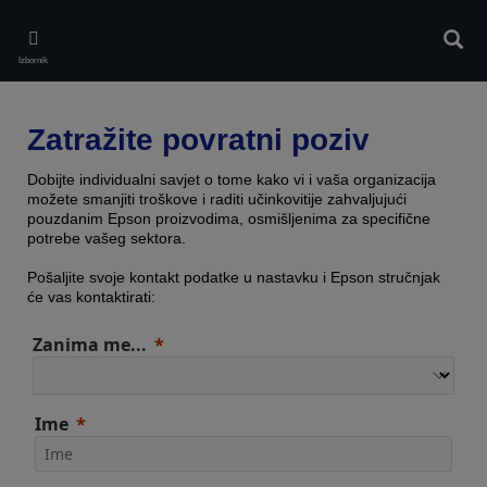
Skip
to
Pretr
main
Izbornik
content
Zatražite povratni poziv
Dobijte individualni savjet o tome kako vi i vaša organizacija
možete smanjiti troškove i raditi učinkovitije zahvaljujući
pouzdanim Epson proizvodima, osmišljenima za specifične
potrebe vašeg sektora.
Pošaljite svoje kontakt podatke u nastavku i Epson stručnjak
će vas kontaktirati:
Zanima me...
Ime