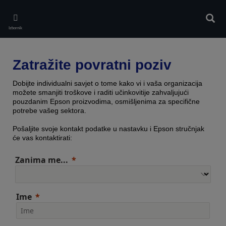
Skip
to
Pretr
main
Izbornik
content
Zatražite povratni poziv
Dobijte individualni savjet o tome kako vi i vaša organizacija
možete smanjiti troškove i raditi učinkovitije zahvaljujući
pouzdanim Epson proizvodima, osmišljenima za specifične
potrebe vašeg sektora.
Pošaljite svoje kontakt podatke u nastavku i Epson stručnjak
će vas kontaktirati:
Zanima me...
Ime