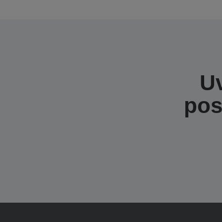
Uv
pos