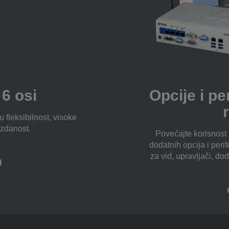
 6 osi
Opcije i pe
 fleksibilnost, visoke
zdanost.
Povećajte korisnost
dodatnih opcija i peri
za vid, upravljači, do
I