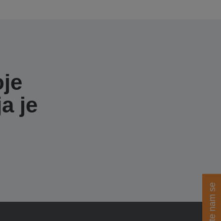
oje
a je
Obratite nam se