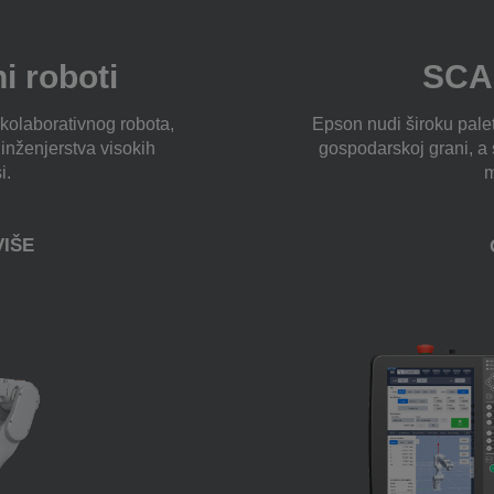
i roboti
SCA
olaborativnog robota,
Epson nudi široku pale
inženjerstva visokih
gospodarskoj grani, a 
i.
m
VIŠE