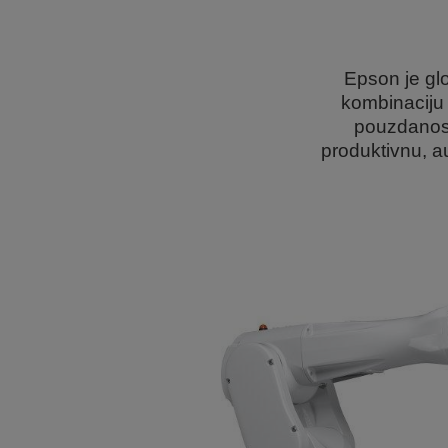
Epson je glo
kombinaciju 
pouzdanost
produktivnu, au