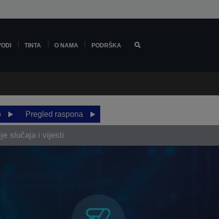
VODI
TINTA
O NAMA
PODRŠKA
o
Pregled raspona
je slučaja i vijesti