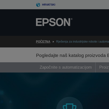
Skip
HRVATSKI
to
main
content
POČETNA
Rješenja za industrijske robote i automa
Pogledajte naš katalog proizvoda 
Započnite s automatizacijom
Proiz