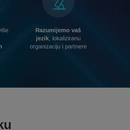
više
Razumijemo vaš
jezik
, lokaliziranu
h
organizaciju i partnere
ku