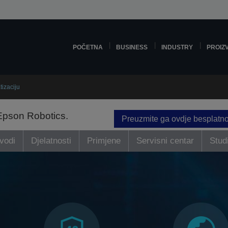
POČETNA
BUSINESS
INDUSTRY
PROIZ
tizaciju
Epson Robotics.
Preuzmite ga ovdje besplatn
vodi
Djelatnosti
Primjene
Servisni centar
Studi