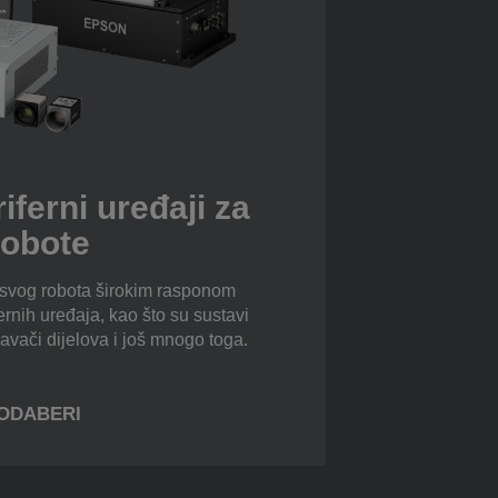
riferni uređaji za
robote
 svog robota širokim rasponom
fernih uređaja, kao što su sustavi
davači dijelova i još mnogo toga.
ODABERI