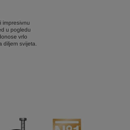
di impresivnu
led u pogledu
donose vrlo
 diljem svijeta.