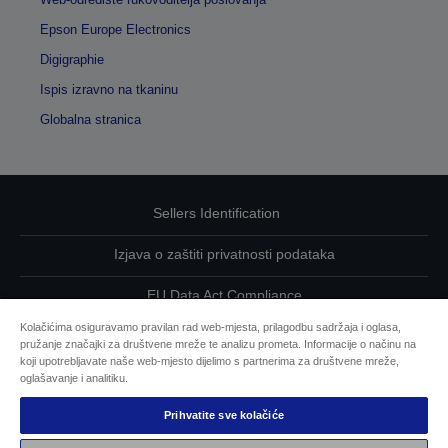
Epson Europe Electronics
Digigraphie
Ispis izravno na tkaninu
Globalna stranica
Sellers Identification
Izjava o zaštiti privatnosti podataka
EU Data Act Compliance
Kolačićima osiguravamo pravilan rad web-mjesta, prilagodbu sadržaja i oglasa,
Kontaktirajte nas u vezi svojih podataka
pružanje značajki za društvene mreže te analizu prometa. Informacije o načinu na
koji upotrebljavate naše web-mjesto dijelimo s partnerima za društvene mreže,
Informacije o kolačićima
oglašavanje i analitiku.
Prihvatite sve kolačiće
Epsonova predanost pristupačnosti