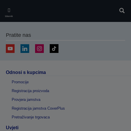
Skip
to
Pretr
main
Izbornik
content
Pratite nas
Odnosi s kupcima
Promocije
Registracija proizvoda
Provjera jamstva
Registracija jamstva CoverPlus
Pretraživanje trgovaca
Uvjeti