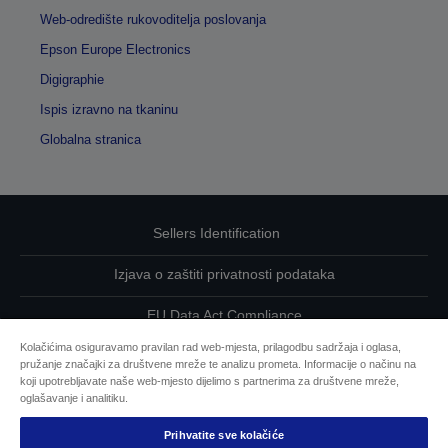
Web-odredište rukovoditelja poslovanja
Epson Europe Electronics
Digigraphie
Ispis izravno na tkaninu
Globalna stranica
Sellers Identification
Izjava o zaštiti privatnosti podataka
EU Data Act Compliance
Kolačićima osiguravamo pravilan rad web-mjesta, prilagodbu sadržaja i oglasa,
Kontaktirajte nas u vezi svojih podataka
pružanje značajki za društvene mreže te analizu prometa. Informacije o načinu na
koji upotrebljavate naše web-mjesto dijelimo s partnerima za društvene mreže,
Informacije o kolačićima
oglašavanje i analitiku.
Prihvatite sve kolačiće
Epsonova predanost pristupačnosti