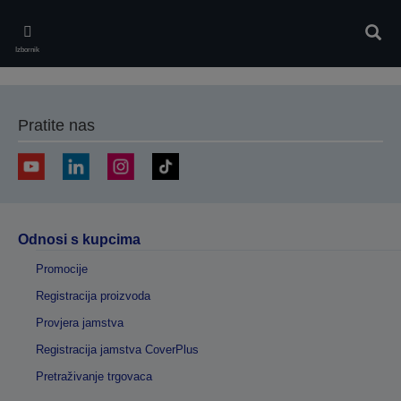
Skip
to
Pretr
main
Izbornik
content
Pratite nas
Odnosi s kupcima
Promocije
Registracija proizvoda
Provjera jamstva
Registracija jamstva CoverPlus
Pretraživanje trgovaca