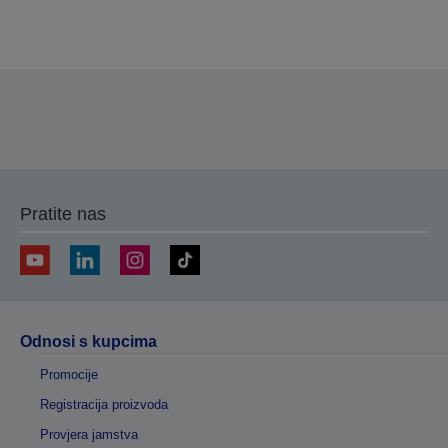
Hvala vam što ste poslali svoju prijavu.
Stupit ćemo u kontakt s vama u sljedećih nekoliko
radnih dana.
Pratite nas
Odnosi s kupcima
Promocije
Registracija proizvoda
Provjera jamstva