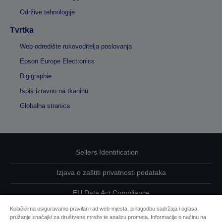
Održive tehnologije
Tvrtka
Web-odredište rukovoditelja poslovanja
Epson Europe Electronics
Digigraphie
Ispis izravno na tkaninu
Globalna stranica
Sellers Identification
Izjava o zaštiti privatnosti podataka
EU Data Act Compliance
Kolačićima osiguravamo pravilan rad web-mjesta, prilagodbu sadržaja i oglasa,
Kontaktirajte nas u vezi svojih podataka
pružanje značajki za društvene mreže te analizu prometa. Informacije o načinu na