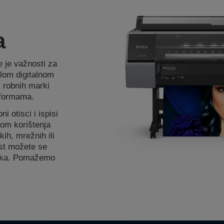
a
e je važnosti za
jelom digitalnom
 robnih marki
atformama.
i otisci i ispisi
kom korištenja
skih, mrežnih ili
vost možete se
tiska. Pomažemo