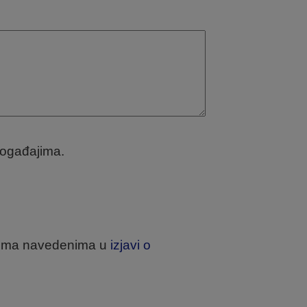
događajima.
jetima navedenima u
izjavi o