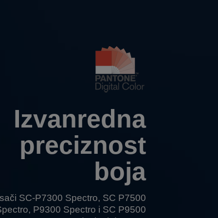
Izvanredna
preciznost
boja
isači
SC-P7300 Spectro
,
SC P7500
Spectro
,
P9300 Spectro
i
SC P9500