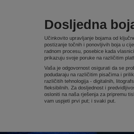
Dosljedna boj
Učinkovito upravljanje bojama od ključn
postizanje točnih i ponovljivih boja u ci
radnom procesu, posebice kada vlasnici
prikazuju svoje poruke na različitim pl
Vaša je odgovornost osigurati da se probn
podudaraju na različitim pisačima i prili
različitih tehnologija - digitalnih, litograf
fleksibilnih. Za dosljednost i predvidlji
osloniti na naša rješenja za pripremu 
vam uspjeti prvi put; i svaki put.