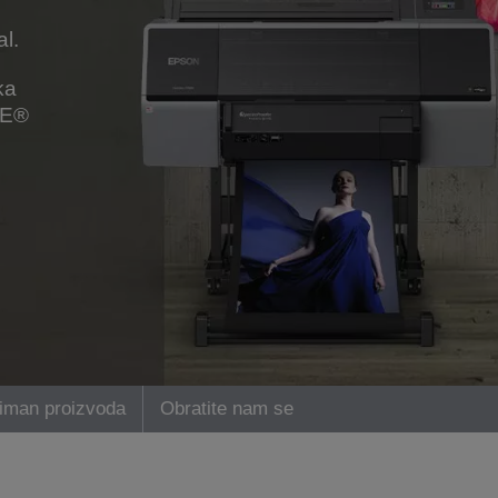
al.
ka
NE®
iman proizvoda
Obratite nam se