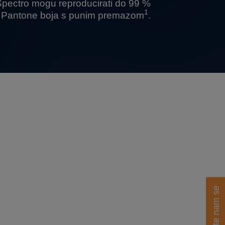
Spectro
mogu reproducirati do 99 %
1
Pantone boja s punim premazom
.
Obratite nam se