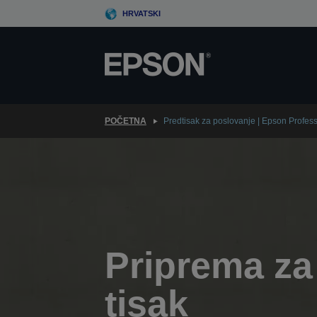
Skip
HRVATSKI
to
main
content
POČETNA
Predtisak za poslovanje | Epson Profes
Priprema za
tisak