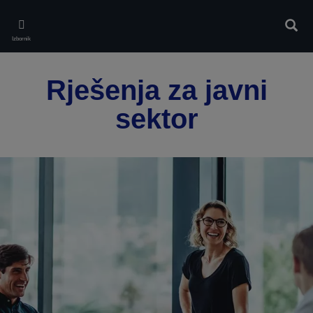
Skip
to
Pretr
main
Izbornik
content
Rješenja za javni
sektor