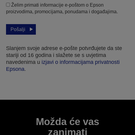
Želim primati informacije e-poštom o Epson
proizvodima, promocijama, ponudama i događajima.
Pošalji
Slanjem svoje adrese e-pošte potvrđujete da ste
stariji od 16 godina i slažete se s uvjetima
navedenima u
izjavi o informacijama privatnosti
Epsona
.
Hvala vam što ste poslali svoju prijavu.
Stupit ćemo u kontakt s vama u sljedećih nekoliko
radnih dana.
Možda će vas
zanimati