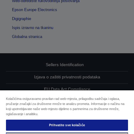
Web-odredište rukovoditelja poslovanja
Epson Europe Electronics
Digigraphie
Ispis izravno na tkaninu
Globalna stranica
Sellers Identification
Izjava o zaštiti privatnosti podataka
EU Data Act Compliance
Kolačićima osiguravamo pravilan rad web-mjesta, prilagodbu sadržaja i oglasa,
Kontaktirajte nas u vezi svojih podataka
pružanje značajki za društvene mreže te analizu prometa. Informacije o načinu na
koji upotrebljavate naše web-mjesto dijelimo s partnerima za društvene mreže,
Informacije o kolačićima
oglašavanje i analitiku.
Prihvatite sve kolačiće
Epsonova predanost pristupačnosti