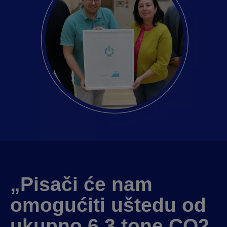
„Pisači će nam
omogućiti uštedu od
ukupno 6,3 tone CO2