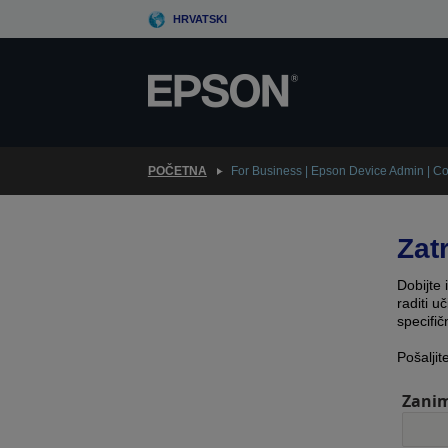
Skip
HRVATSKI
to
main
content
POČETNA
For Business | Epson Device Admin | Co
Zat
Dobijte 
raditi u
specifi
Pošaljit
Zanim