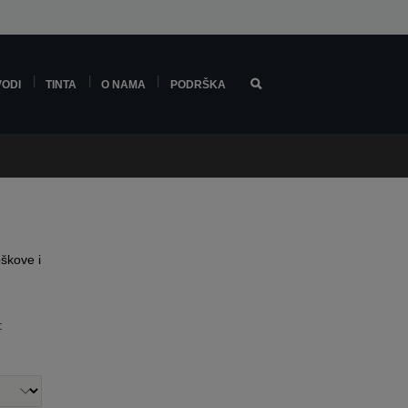
VODI
TINTA
O NAMA
PODRŠKA
oškove i
: