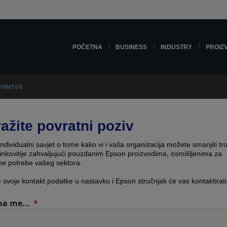
POČETNA
BUSINESS
INDUSTRY
PROIZ
ntact Us
ražite povratni poziv
individualni savjet o tome kako vi i vaša organizacija možete smanjiti tr
činkovitije zahvaljujući pouzdanim Epson proizvodima, osmišljenima za
čne potrebe vašeg sektora.
e svoje kontakt podatke u nastavku i Epson stručnjak će vas kontaktirati
a me...