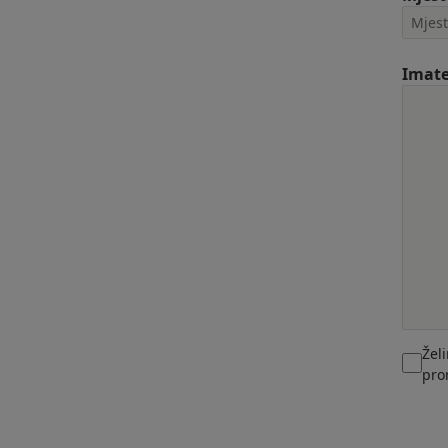
Imate
Žel
pro