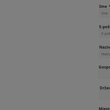
Ime
E-poš
Naziv
Gospo
Drža
Mjest