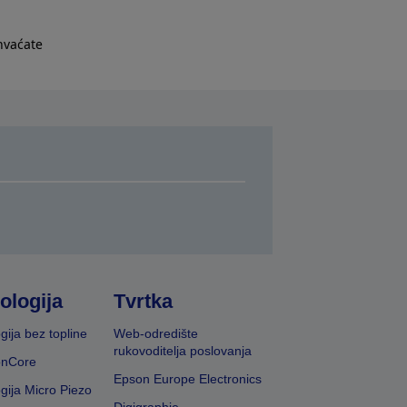
hvaćate
ologija
Tvrtka
gija bez topline
Web-odredište
rukovoditelja poslovanja
onCore
Epson Europe Electronics
gija Micro Piezo