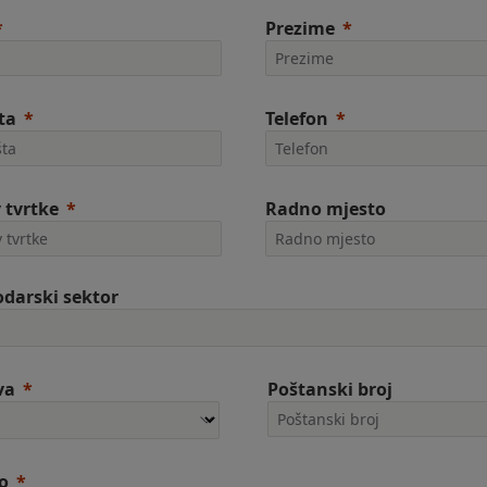
Prezime
ta
Telefon
 tvrtke
Radno mjesto
darski sektor
va
Poštanski broj
o