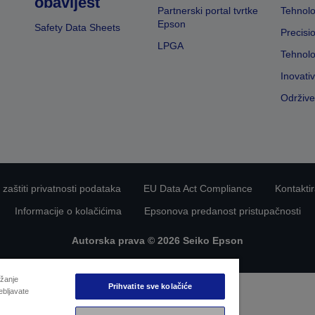
obavijest
Partnerski portal tvrtke
Tehnolo
Epson
Safety Data Sheets
Precisi
LPGA
Tehnolo
Inovati
Održive
 zaštiti privatnosti podataka
EU Data Act Compliance
Kontaktir
Informacije o kolačićima
Epsonova predanost pristupačnosti
Autorska prava © 2026 Seiko Epson
užanje
Prihvatite sve kolačiće
ebljavate