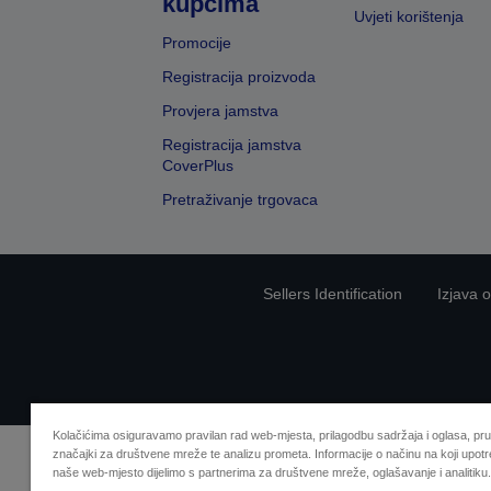
kupcima
Uvjeti korištenja
Promocije
Registracija proizvoda
Provjera jamstva
Registracija jamstva
CoverPlus
Pretraživanje trgovaca
Sellers Identification
Izjava o
Kolačićima osiguravamo pravilan rad web-mjesta, prilagodbu sadržaja i oglasa, pr
značajki za društvene mreže te analizu prometa. Informacije o načinu na koji upotr
naše web-mjesto dijelimo s partnerima za društvene mreže, oglašavanje i analitiku.