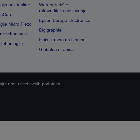
gija bez topline
Web-odredište
rukovoditelja poslovanja
onCore
Epson Europe Electronics
gija Micro Piezo
Digigraphie
vne tehnologije
Ispis izravno na tkaninu
 tehnologije
Globalna stranica
ajte nas u vezi svojih podataka