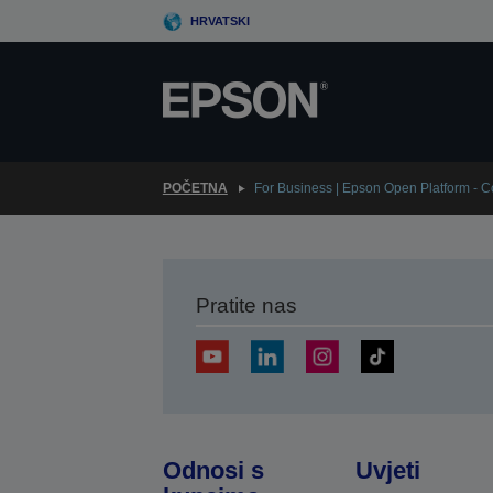
Skip
HRVATSKI
to
main
content
POČETNA
For Business | Epson Open Platform - C
Pratite nas
Odnosi s
Uvjeti