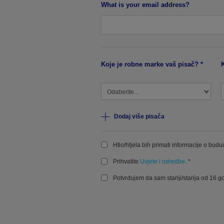
What is your email address?
Koje je robne marke vaš pisač? *
Dodaj više pisača
Htio/htjela bih primati informacije o bu
Prihvatite
Uvjete i odredbe
. *
Potvrđujem da sam stariji/starija od 16 go