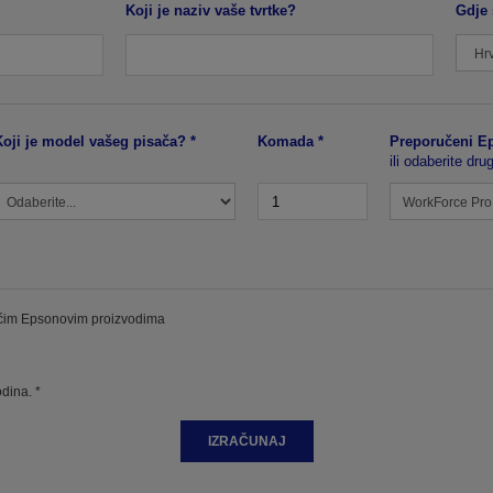
Koji je naziv vaše tvrtke?
Gdje 
Koji je model vašeg pisača? *
Komada *
Preporučeni Ep
ili odaberite dr
dućim Epsonovim proizvodima
dina. *
IZRAČUNAJ