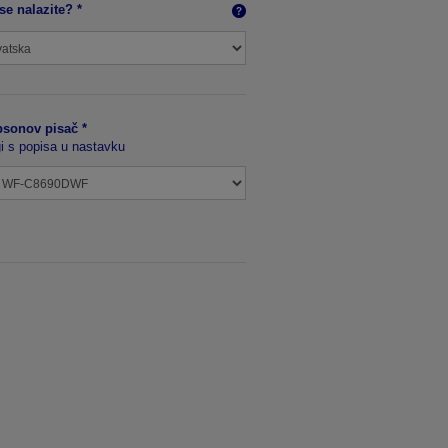
se nalazite? *
sonov pisač *
ugi s popisa u nastavku