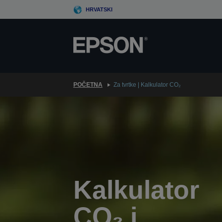
Skip
HRVATSKI
to
main
content
POČETNA
Za tvrtke | Kalkulator CO₂
Kalkulator
CO₂ i