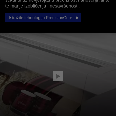
sekundi uz nevjerojatnu preciznost nanošenja tinte
te manje izobličenja i nesavršenosti.
Istražite tehnologiju PrecisionCore