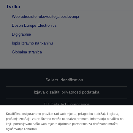
Tvrtka
Web-odredište rukovoditelja poslovanja
Epson Europe Electronics
Digigraphie
Ispis izravno na tkaninu
Globalna stranica
Sellers Identification
Izjava o zaštiti privatnosti podataka
EU Data Act Compliance
Kolačićima osiguravamo pravilan rad web-mjesta, prilagodbu sadržaja i oglasa,
Kontaktirajte nas u vezi svojih podataka
pružanje značajki za društvene mreže te analizu prometa. Informacije o načinu na
koji upotrebljavate naše web-mjesto dijelimo s partnerima za društvene mreže,
Informacije o kolačićima
oglašavanje i analitiku.