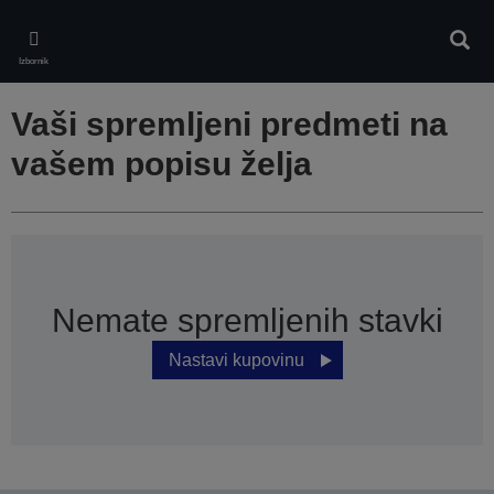
Skip
to
Pretr
main
Izbornik
content
Vaši spremljeni predmeti na
vašem popisu želja
Nemate spremljenih stavki
Nastavi kupovinu