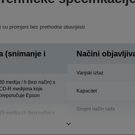
i su promjeni bez prethodne obavijesti
a (snimanje i
Načini objavljiv
Vanjski izlaz
30 medija / h (brzi način) s
CD-R medijima koje
Kapacitet
preporučuje Epson
Grupni način rada
15 medija / h (brzi način) s
DVD-R medijima koje
preporučuje Epson