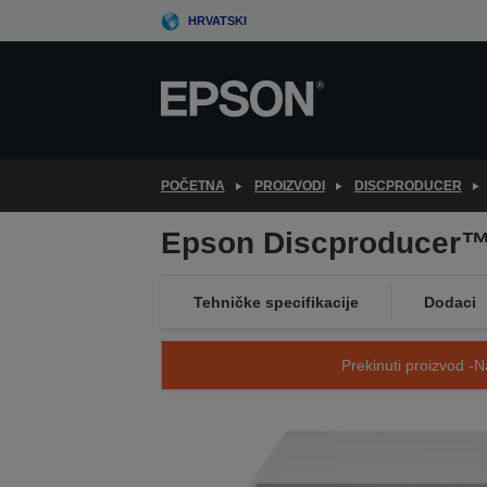
Skip
HRVATSKI
to
main
content
POČETNA
PROIZVODI
DISCPRODUCER
Epson Discproducer™
Tehničke specifikacije
Dodaci
Prekinuti proizvod -N