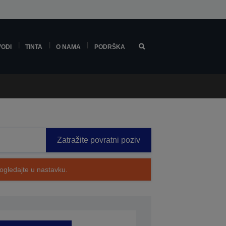
VODI
TINTA
O NAMA
PODRŠKA
Zatražite povratni poziv
pogledajte u nastavku.