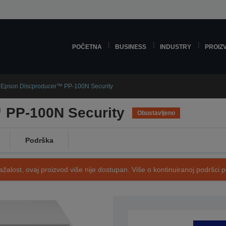
POČETNA
BUSINESS
INDUSTRY
PROIZ
Epson Discproducer™ PP-100N Security
 PP-100N Security
Obustavljeno
Podrška
ažalost, ovaj proizvod više nije dostupan. Više o kontinuiranoj podršci 
SKU: C11CA31021SA