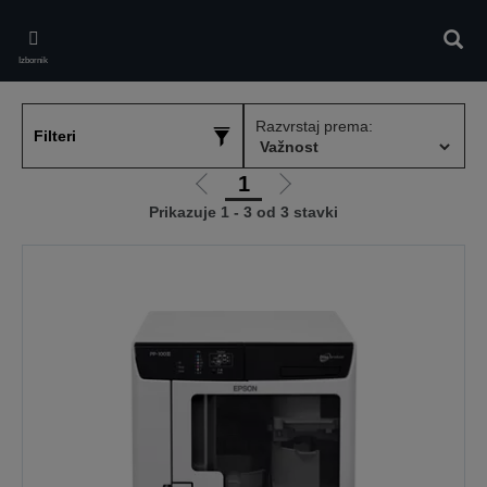
Skip
to
Pretr
main
Izbornik
content
Razvrstaj prema:
Filteri
1
Idi
Idi
Prikazuje 1 - 3 od 3 stavki
na
na
prethodnu
sljedeću
stranicu
stranicu