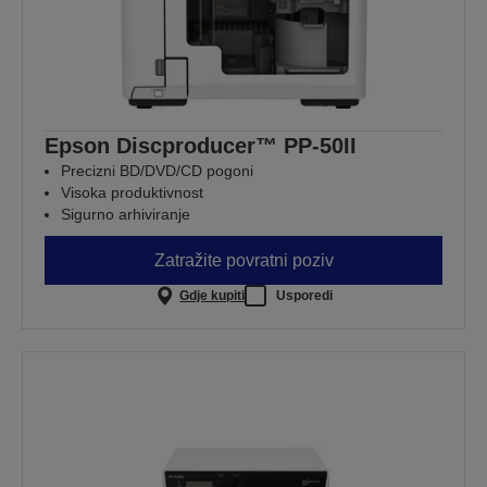
Epson Discproducer™ PP-50II
Precizni BD/DVD/CD pogoni
Visoka produktivnost
Sigurno arhiviranje
Zatražite povratni poziv
Gdje kupiti
Usporedi