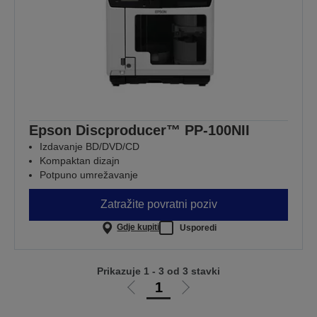
Epson Discproducer™ PP-100NII
Izdavanje BD/DVD/CD
Kompaktan dizajn
Potpuno umrežavanje
Zatražite povratni poziv
Gdje kupiti
Usporedi
Prikazuje 1 - 3 od 3 stavki
1
Idi
Idi
na
na