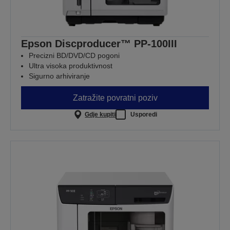
Epson Discproducer™ PP-100III
Precizni BD/DVD/CD pogoni
Ultra visoka produktivnost
Sigurno arhiviranje
Zatražite povratni poziv
Gdje kupiti
Usporedi