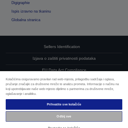
Digigraphie
Ispis izravno na tkaninu
Globalna stranica
Sellers Identification
Izjava o zaštiti privatnosti podataka
EU Data Act Compliance
Kolačićima osiguravamo pravilan rad web-mjesta, prilagodbu sadržaja i oglasa,
Kontaktirajte nas u vezi svojih podataka
pružanje značajki za društvene mreže te analizu prometa. Informacije o načinu na
koji upotrebljavate naše web-mjesto dijelimo s partnerima za društvene mreže,
Informacije o kolačićima
oglašavanje i analitiku.
Prihvatite sve kolačiće
Epsonova predanost pristupačnosti
Odbij sve
Autorska prava © 2026 Seiko Epson