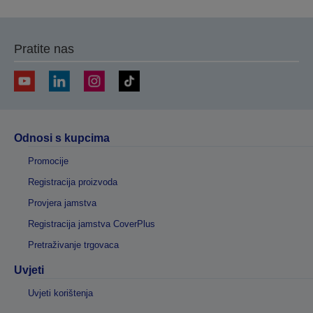
prethodnu
sljedeću
stranicu
stranicu
Pratite nas
Odnosi s kupcima
Promocije
Registracija proizvoda
Provjera jamstva
Registracija jamstva CoverPlus
Pretraživanje trgovaca
Uvjeti
Uvjeti korištenja