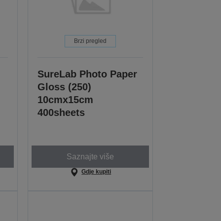
Brzi pregled
SureLab Photo Paper
Gloss (250)
10cmx15cm
400sheets
Saznajte više
Gdje kupiti