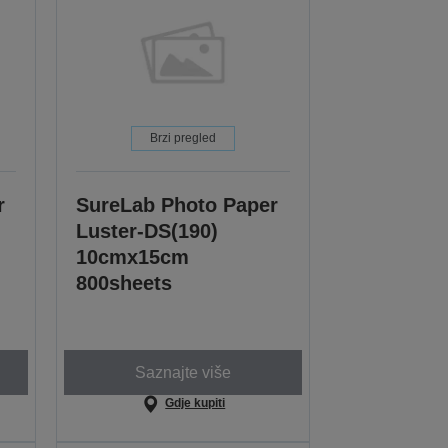
Brzi pregled
r
SureLab Photo Paper
Luster-DS(190)
10cmx15cm
800sheets
Saznajte više
Gdje kupiti