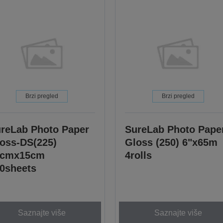
Brzi pregled
Brzi pregled
reLab Photo Paper
SureLab Photo Pape
oss-DS(225)
Gloss (250) 6"x65m
0cmx15cm
4rolls
0sheets
Saznajte više
Saznajte više