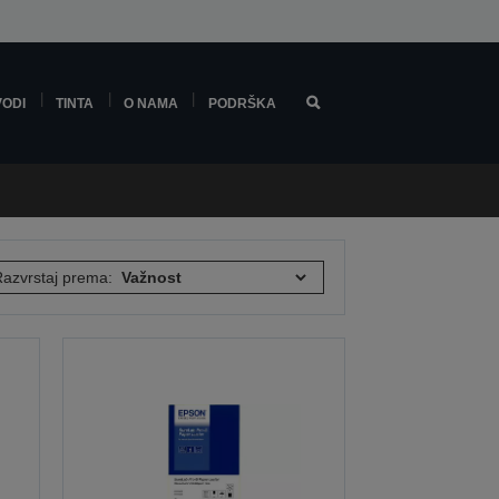
VODI
TINTA
O NAMA
PODRŠKA
azvrstaj prema: