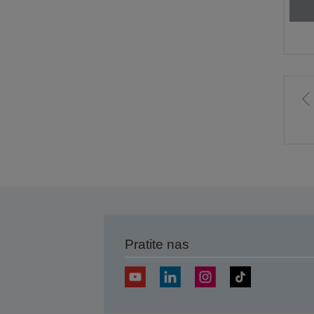
I
p
s
Pratite nas