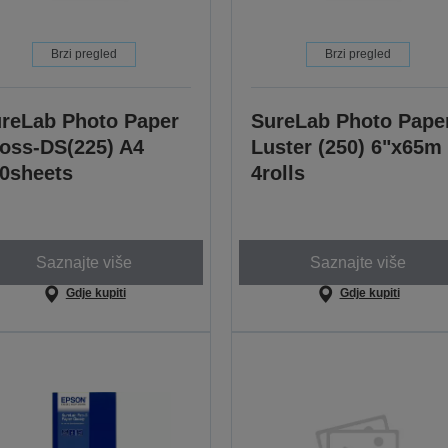
Brzi pregled
Brzi pregled
reLab Photo Paper
SureLab Photo Pape
oss-DS(225) A4
Luster (250) 6"x65m
0sheets
4rolls
Saznajte više
Saznajte više
Gdje kupiti
Gdje kupiti