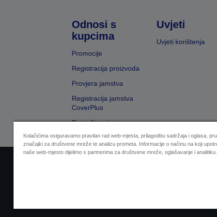
Odnosi s
Uvjeti
kupcima
Uvjeti korištenja
Promocije
Registracija proizvoda
Provjera jamstva
Registracija jamstva
CoverPlus
Pretraživanje trgovaca
Kolačićima osiguravamo pravilan rad web-mjesta, prilagodbu sadržaja i oglasa, pr
značajki za društvene mreže te analizu prometa. Informacije o načinu na koji upotr
naše web-mjesto dijelimo s partnerima za društvene mreže, oglašavanje i analitiku.
Sellers Identification
Izjava o