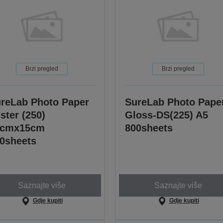
Brzi pregled
Brzi pregled
reLab Photo Paper
SureLab Photo Pape
ster (250)
Gloss-DS(225) A5
0cmx15cm
800sheets
0sheets
Saznajte više
Saznajte više
Gdje kupiti
Gdje kupiti