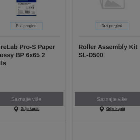
Brzi pregled
Brzi pregled
reLab Pro-S Paper
Roller Assembly Kit
ossy BP 6x65 2
SL-D500
lls
Saznajte više
Saznajte više
Gdje kupiti
Gdje kupiti