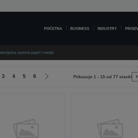
POČETNA
BUSINESS
INDUSTRY
PROIZ
ercijalna oprema papiri i mediji
3
4
5
6
Prikazuje 1 - 15 od 77 stavki
R
Idi
na
sljedeću
stranicu