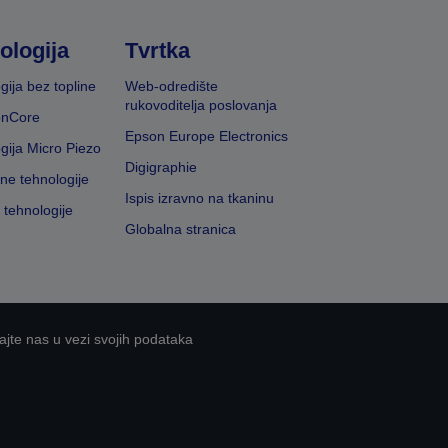
ologija
Tvrtka
gija bez topline
Web-odredište
rukovoditelja poslovanja
onCore
Epson Europe Electronics
gija Micro Piezo
Digigraphie
vne tehnologije
Ispis izravno na tkaninu
 tehnologije
Globalna stranica
ajte nas u vezi svojih podataka