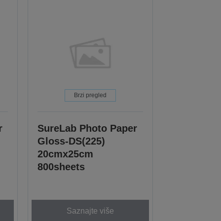
Brzi pregled
r
SureLab Photo Paper
Gloss-DS(225)
20cmx25cm
800sheets
Saznajte više