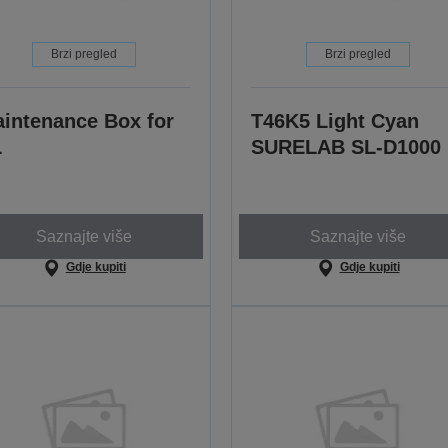
Brzi pregled
Brzi pregled
intenance Box for
T46K5 Light Cyan
L
SURELAB SL-D1000
Saznajte više
Saznajte više
Gdje kupiti
Gdje kupiti