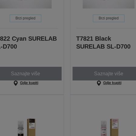
Brzi pregled
Brzi pregled
7822 Cyan SURELAB
T7821 Black
-D700
SURELAB SL-D700
Saznajte više
Saznajte više
Gdje kupiti
Gdje kupiti