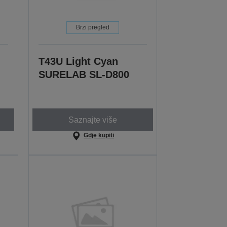
Brzi pregled
T43U Light Cyan
SURELAB SL-D800
Saznajte više
Gdje kupiti