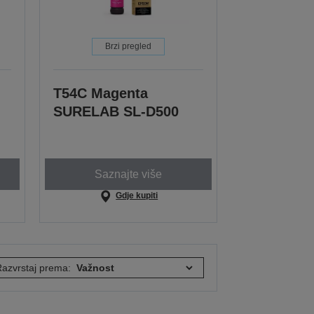
Brzi pregled
T54C Magenta
SURELAB SL-D500
Saznajte više
Gdje kupiti
azvrstaj prema: