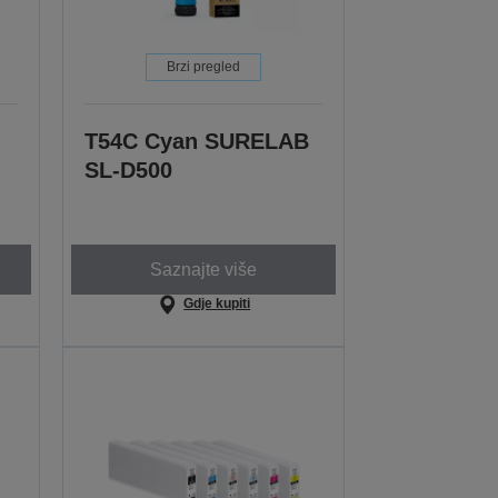
Brzi pregled
T54C Cyan SURELAB
SL-D500
Saznajte više
Gdje kupiti