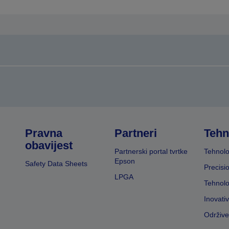
tranicu
stranicu
Pravna
Partneri
Tehn
obavijest
Partnerski portal tvrtke
Tehnolo
Epson
Safety Data Sheets
Precisi
LPGA
Tehnolo
Inovati
Održive