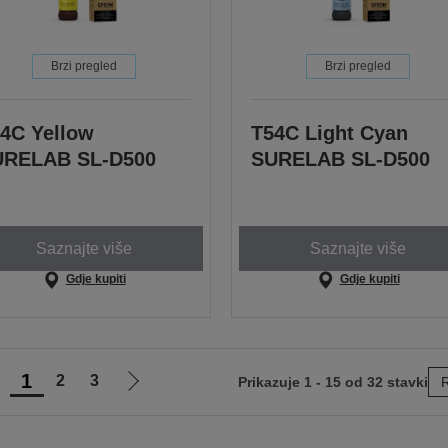
Brzi pregled
Brzi pregled
4C Yellow
T54C Light Cyan
URELAB SL-D500
SURELAB SL-D500
Saznajte više
Saznajte više
Gdje kupiti
Gdje kupiti
1
2
3
Prikazuje 1 - 15 od 32 stavki
R
di
Idi
na
na
rethodnu
sljedeću