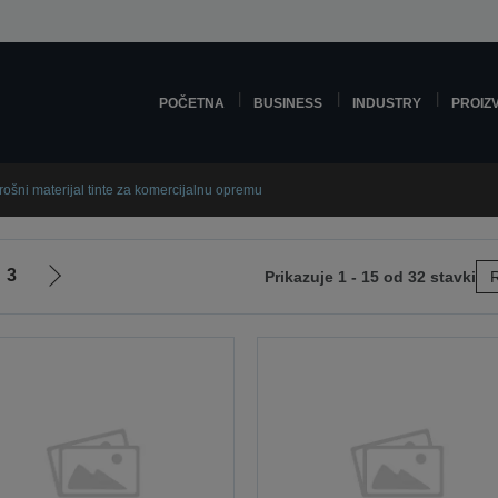
POČETNA
BUSINESS
INDUSTRY
PROIZ
rošni materijal tinte za komercijalnu opremu
3
Prikazuje 1 - 15 od 32 stavki
R
Idi
na
sljedeću
stranicu