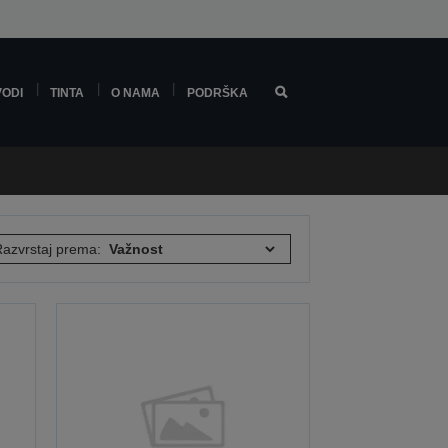
VODI
TINTA
O NAMA
PODRŠKA
azvrstaj prema: