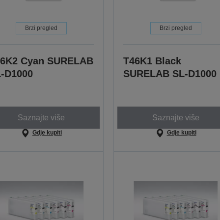
Brzi pregled
Brzi pregled
46K2 Cyan SURELAB
T46K1 Black
-D1000
SURELAB SL-D1000
Saznajte više
Saznajte više
Gdje kupiti
Gdje kupiti