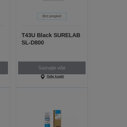
Brzi pregled
T43U Black SURELAB
SL-D800
Saznajte više
Gdje kupiti