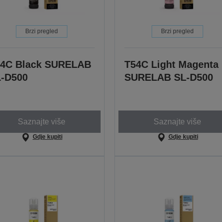
Brzi pregled
Brzi pregled
4C Black SURELAB
T54C Light Magenta
-D500
SURELAB SL-D500
Saznajte više
Saznajte više
Gdje kupiti
Gdje kupiti