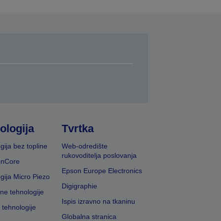
ologija
Tvrtka
gija bez topline
Web-odredište
rukovoditelja poslovanja
onCore
Epson Europe Electronics
gija Micro Piezo
Digigraphie
vne tehnologije
Ispis izravno na tkaninu
 tehnologije
Globalna stranica