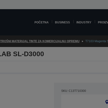
POČETNA
BUSINESS
INDUSTRY
PROIZ
TROŠNI MATERIJAL TINTE ZA KOMERCIJALNU OPREMU
T7103 Magenta
LAB SL-D3000
SKU: C13T710300