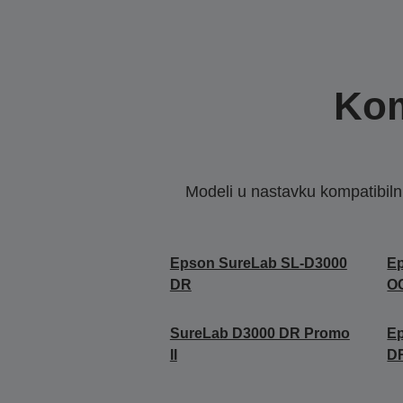
Kom
Modeli u nastavku kompatibilni s
Epson SureLab SL-D3000
E
DR
O
SureLab D3000 DR Promo
E
II
D