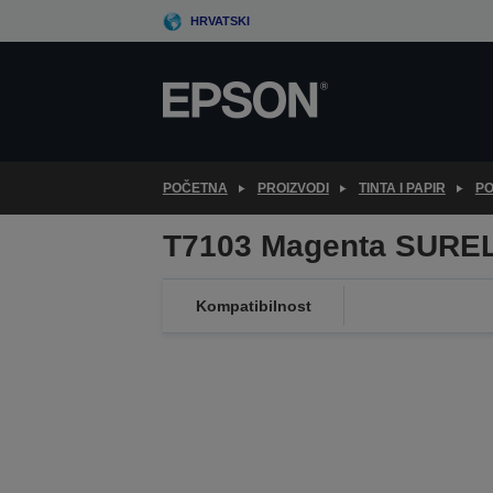
Skip
HRVATSKI
to
main
content
POČETNA
PROIZVODI
TINTA I PAPIR
PO
T7103 Magenta SURE
Kompatibilnost