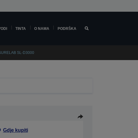
VODI
TINTA
O NAMA
PODRŠKA
 SURELAB SL-D3000
Gdje kupiti