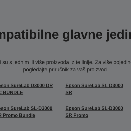
patibilne glavne jedi
u s jednim ili više proizvoda iz te linije. Za više pojedino
pogledajte priručnik za vaš proizvod.
pson SureLab D3000 DR
Epson SureLab SL-D3000
C BUNDLE
SR
pson SureLab SL-D3000
Epson SureLab SL-D3000
R Promo Bundle
SR Promo