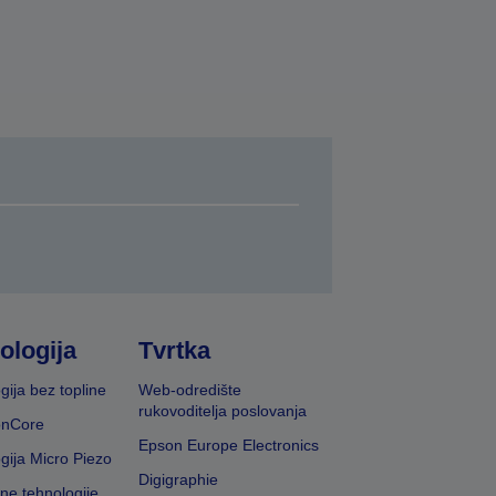
ologija
Tvrtka
gija bez topline
Web-odredište
rukovoditelja poslovanja
onCore
Epson Europe Electronics
gija Micro Piezo
Digigraphie
vne tehnologije