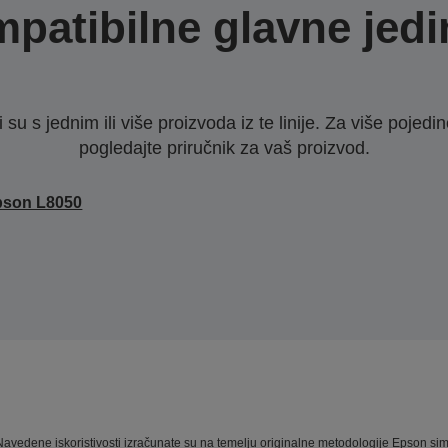
patibilne glavne jedi
u s jednim ili više proizvoda iz te linije. Za više pojedino
pogledajte priručnik za vaš proizvod.
pson L8050
a. Navedene iskoristivosti izračunate su na temelju originalne metodologije Epson s