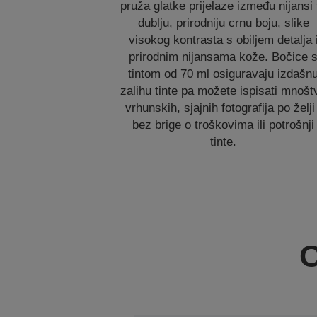
pruža glatke prijelaze između nijansi 
dublju, prirodniju crnu boju, slike
visokog kontrasta s obiljem detalja 
prirodnim nijansama kože. Bočice 
tintom od 70 ml osiguravaju izdašn
zalihu tinte pa možete ispisati mnošt
vrhunskih, sjajnih fotografija po želji 
bez brige o troškovima ili potrošnji
tinte.
O