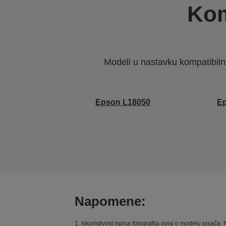
Kom
Modeli u nastavku kompatibilni s
Epson L18050
E
Napomene:
1. Iskoristivost ispisa fotografija ovisi o modelu pisač