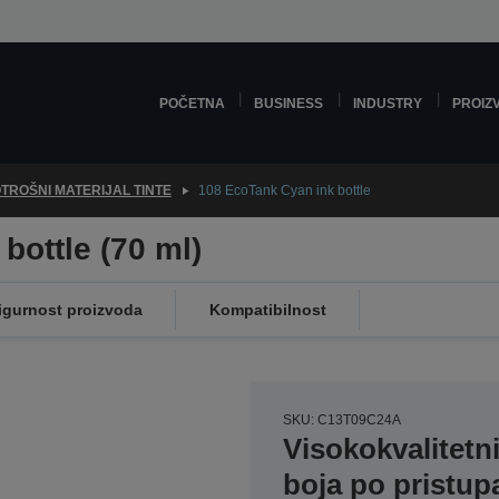
POČETNA
BUSINESS
INDUSTRY
PROIZ
TROŠNI MATERIJAL TINTE
108 EcoTank Cyan ink bottle
bottle (70 ml)
igurnost proizvoda
Kompatibilnost
SKU: C13T09C24A
Visokokvalitetni
boja po pristupa