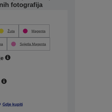
jnih fotografija
Žuta
Magenta
na
Svijetla Magenta
je
Gdje kupiti