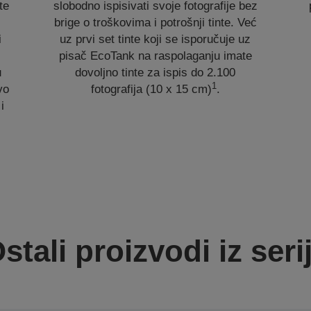
te
slobodno ispisivati svoje fotografije bez
brige o troškovima i potrošnji tinte. Već
i
uz prvi set tinte koji se isporučuje uz
s
pisač EcoTank na raspolaganju imate
u
dovoljno tinte za ispis do 2.100
1
vo
fotografija (10 x 15 cm)
.
i
stali proizvodi iz seri