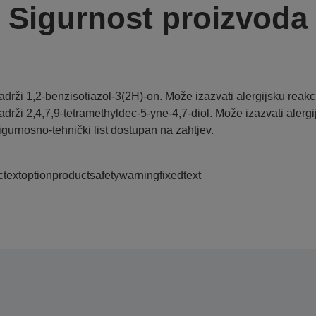
Sigurnost proizvoda
adrži 1,2-benzisotiazol-3(2H)-on. Može izazvati alergijsku reakci
adrži 2,4,7,9-tetramethyldec-5-yne-4,7-diol. Može izazvati alergi
igurnosno-tehnički list dostupan na zahtjev.
ctextoptionproductsafetywarningfixedtext