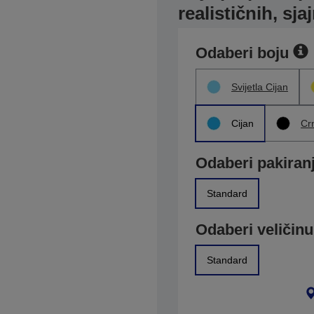
realističnih, sja
Odaberi boju
Svijetla Cijan
Cijan
Cr
Odaberi pakiran
Standard
Odaberi veličinu
Standard