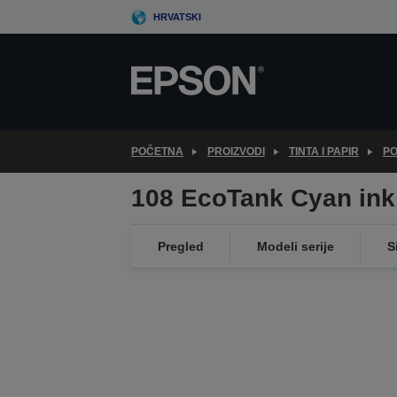
Skip
HRVATSKI
to
main
content
POČETNA
PROIZVODI
TINTA I PAPIR
PO
108 EcoTank Cyan ink 
Pregled
Modeli serije
S