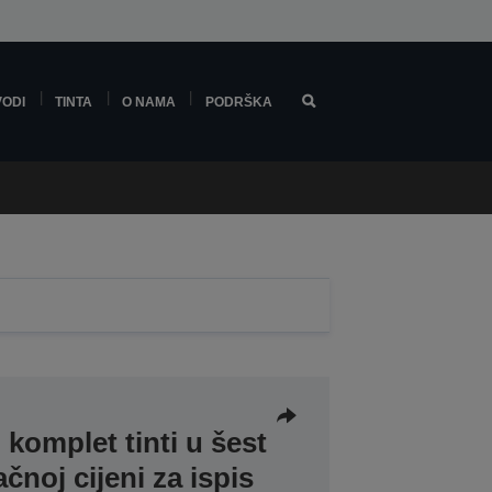
VODI
TINTA
O NAMA
PODRŠKA
 komplet tinti u šest
čnoj cijeni za ispis