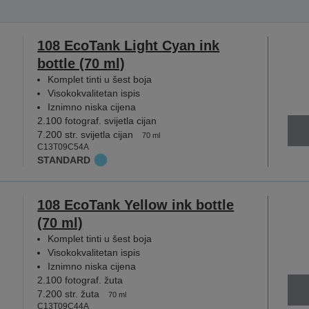
108 EcoTank Light Cyan ink
bottle (70 ml)
Komplet tinti u šest boja
Visokokvalitetan ispis
Iznimno niska cijena
2.100 fotograf. svijetla cijan
7.200 str. svijetla cijan
70 ml
C13T09C54A
STANDARD
108 EcoTank Yellow ink bottle
(70 ml)
Komplet tinti u šest boja
Visokokvalitetan ispis
Iznimno niska cijena
2.100 fotograf. žuta
7.200 str. žuta
70 ml
C13T09C44A