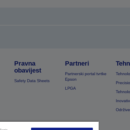
Pravna
Partneri
Tehn
obavijest
Partnerski portal tvrtke
Tehnolo
Epson
Safety Data Sheets
Precisi
LPGA
Tehnolo
Inovati
Održive