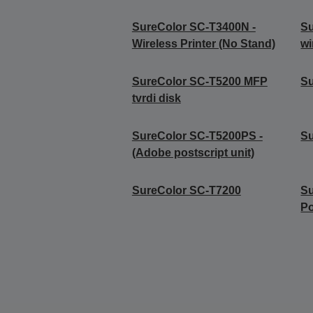
SureColor SC-T3400N -
Su
Wireless Printer (No Stand)
wi
SureColor SC-T5200 MFP
S
tvrdi disk
SureColor SC-T5200PS -
Su
(Adobe postscript unit)
SureColor SC-T7200
Su
Po