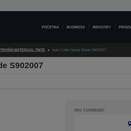
POČETNA
BUSINESS
INDUSTRY
PROIZ
TROŠNI MATERIJAL TINTE
Auto Cutter Spare Blade S902007
ade S902007
SKU: C13S902007