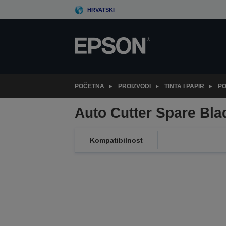
Skip
HRVATSKI
to
main
content
POČETNA
PROIZVODI
TINTA I PAPIR
PO
Auto Cutter Spare Bl
Kompatibilnost