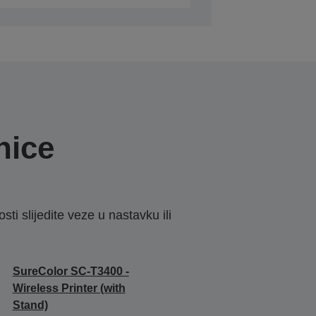
nice
sti slijedite veze u nastavku ili
SureColor SC-T3400 -
Wireless Printer (with
Stand)