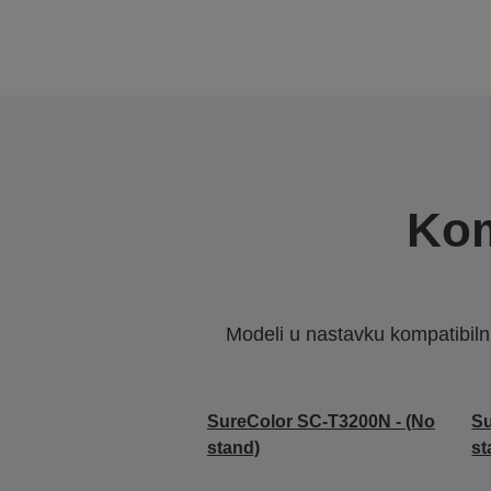
Kom
Modeli u nastavku kompatibilni s
SureColor SC-T3200N - (No
Su
stand)
st