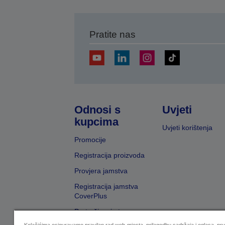
Pratite nas
Odnosi s
Uvjeti
kupcima
Uvjeti korištenja
Promocije
Registracija proizvoda
Provjera jamstva
Registracija jamstva
CoverPlus
Pretraživanje trgovaca