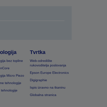
ologija
Tvrtka
gija bez topline
Web-odredište
rukovoditelja poslovanja
onCore
Epson Europe Electronics
gija Micro Piezo
Digigraphie
vne tehnologije
Ispis izravno na tkaninu
 tehnologije
Globalna stranica